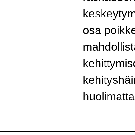
keskeytym
osa poikk
mahdollist
kehittymi
kehityshäir
huolimatta