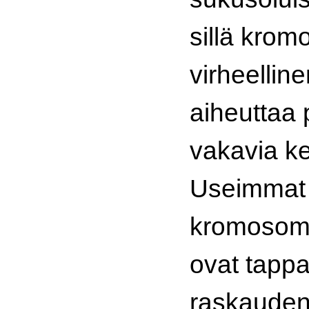
sillä kro
virheellin
aiheuttaa 
vakavia ke
Useimmat
kromosom
ovat tappa
raskaude