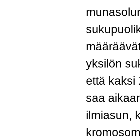
munasolu
sukupuoli
määräävät
yksilön su
että kaks
saa aikaa
ilmiasun, 
kromosomi