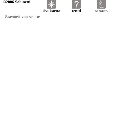
©2006 Solunetti
sivukartta
tentti
sanasto
Saavutettavuusseloste