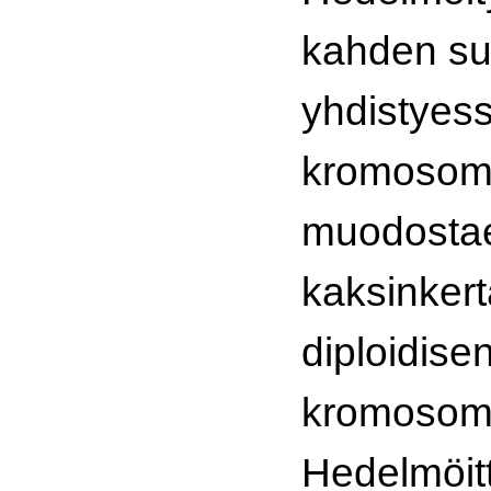
kahden su
yhdistyes
kromosomi
muodosta
kaksinkert
diploidise
kromosomi
Hedelmöit