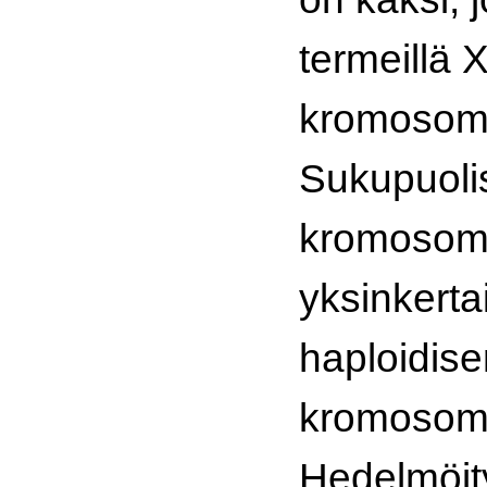
termeillä X
kromosom
Sukupuoli
kromosom
yksinkerta
haploidise
kromosomi
Hedelmöit