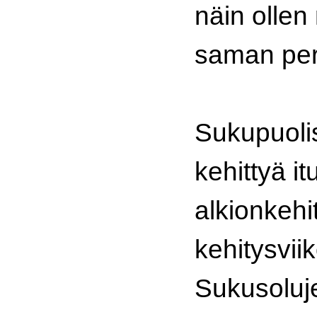
näin ollen
saman per
Sukupuolis
kehittyä i
alkionkehi
kehitysviik
Sukusoluj