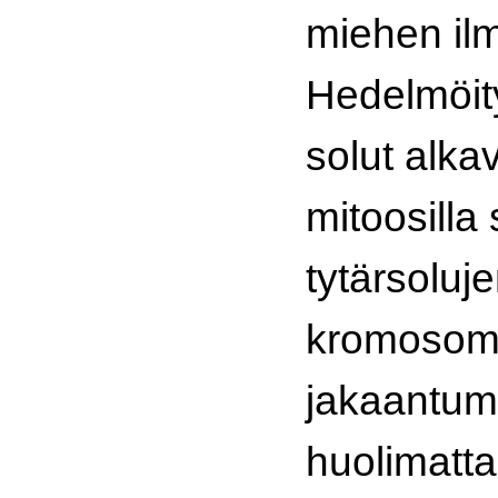
miehen il
Hedelmöit
solut alka
mitoosilla 
tytärsoluj
kromosom
jakaantum
huolimatta