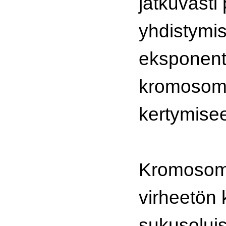
jatkuvasti
yhdistymis
eksponent
kromosom
kertymise
Kromosomi
virheetön k
sukusoluis