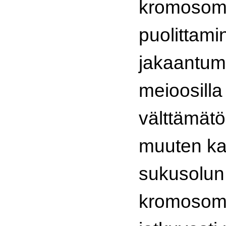
kromosom
puolittami
jakaantumi
meioosilla
välttämätön
muuten k
sukusolun
kromosomi