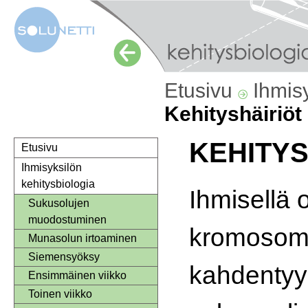
Etusivu
Ihmis
Kehityshäiriöt
KEHITYS
Etusivu
Ihmisyksilön
kehitysbiologia
Ihmisellä 
Sukusolujen
muodostuminen
kromosom
Munasolun irtoaminen
Siemensyöksy
kahdentyyp
Ensimmäinen viikko
Toinen viikko