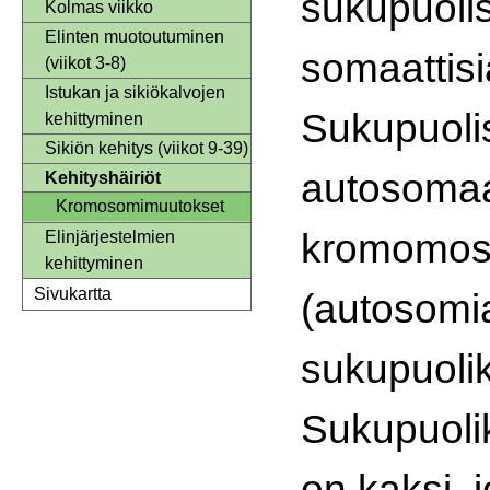
sukupuolis
Kolmas viikko
Elinten muotoutuminen
somaattisi
(viikot 3-8)
Istukan ja sikiökalvojen
Sukupuoli
kehittyminen
Sikiön kehitys (viikot 9-39)
autosomaa
Kehityshäiriöt
Kromosomimuutokset
kromomos
Elinjärjestelmien
kehittyminen
Sivukartta
(autosomia
sukupuoli
Sukupuol
on kaksi, 