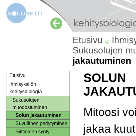
Etusivu
Ihmis
Sukusolujen m
jakautuminen
SOLUN
Etusivu
Ihmisyksilön
JAKAUT
kehitysbiologia
Sukusolujen
muodostuminen
Mitoosi v
Solun jakautuminen
Suvullinen periytyminen
jakaa kuut
Siittiöiden synty