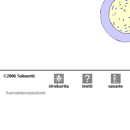
©2006 Solunetti
sivukartta
tentti
sanasto
Saavutettavuusseloste