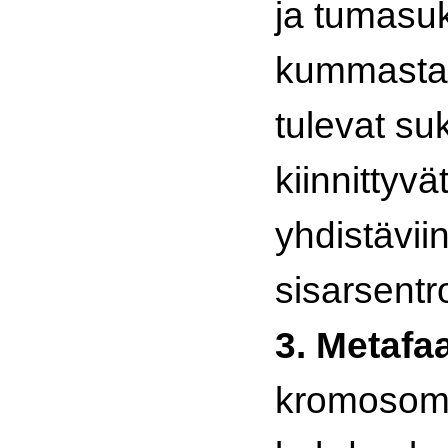
ja tumasu
kummastak
tulevat su
kiinnittyvä
yhdistävii
sisarsentr
3. Metafa
kromosomi