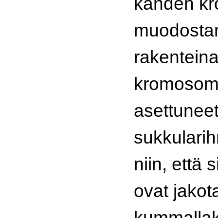
kahden kr
muodosta
rakenteina
kromosomi
asettunee
sukkularih
niin, että 
ovat jakot
kummallaki