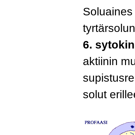
Soluaines
tyrtärsolu
6. sytoki
aktiinin 
supistusre
solut erill