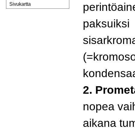
perintöai
Sivukartta
paksuiksi
sisarkroma
(=kromos
kondensaa
2. Promet
nopea vai
aikana tu