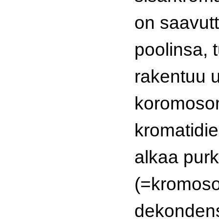
on saavut
poolinsa, 
rakentuu u
koromoso
kromatidie
alkaa pur
(=kromos
dekondens