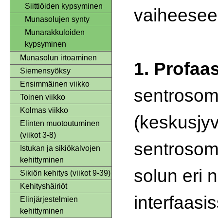
Siittiöiden kypsyminen
vaiheesee
Munasolujen synty
Munarakkuloiden
kypsyminen
Munasolun irtoaminen
1. Profaas
Siemensyöksy
Ensimmäinen viikko
sentrosom
Toinen viikko
Kolmas viikko
(keskusjy
Elinten muotoutuminen
(viikot 3-8)
sentrosomi
Istukan ja sikiökalvojen
kehittyminen
solun eri n
Sikiön kehitys (viikot 9-39)
Kehityshäiriöt
interfaasi
Elinjärjestelmien
kehittyminen