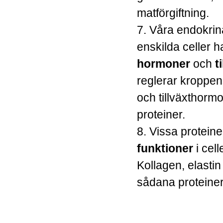
matförgiftning.
7. Våra endokrin
enskilda celler 
hormoner
och
t
reglerar kroppens
och tillväxthor
proteiner.
8. Vissa protein
funktioner
i cel
Kollagen, elasti
sådana proteiner