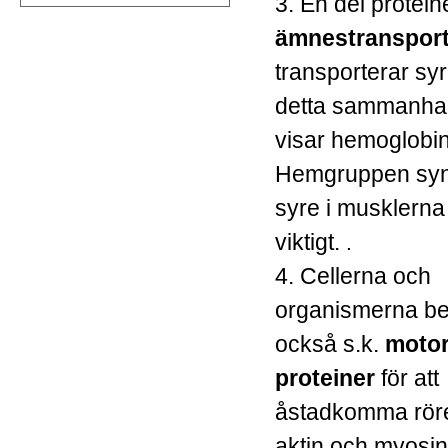
3. En del protein
ämnestranspor
transporterar syre
detta sammanhang
visar hemoglobi
Hemgruppen syns 
syre i musklerna
viktigt.
.
4. Cellerna och
organismerna b
också s.k.
motor
proteiner
för att
åstadkomma röre
aktin och myosi