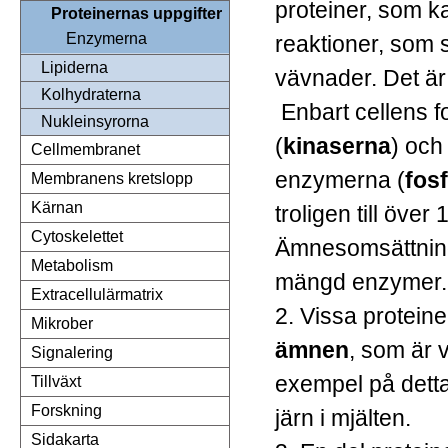
proteiner, som k
Proteinernas uppgifter
Enzymerna
reaktioner, som sk
Lipiderna
vävnader. Det ä
Kolhydraterna
Enbart cellens 
Nukleinsyrorna
(
kinaserna
) och
Cellmembranet
enzymerna (
fos
Membranens kretslopp
Kärnan
troligen till öve
Cytoskelettet
Ämnesomsättning
Metabolism
mängd enzymer.
Extracellulärmatrix
2. Vissa protein
Mikrober
ämnen
, som är v
Signalering
exempel på detta 
Tillväxt
Forskning
järn i mjälten.
Sidakarta