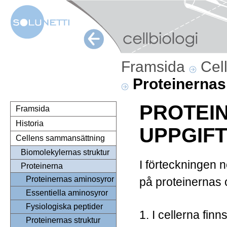
Framsida
Cel
Proteinernas
PROTEI
Framsida
Historia
UPPGIF
Cellens sammansättning
Biomolekylernas struktur
I förteckningen
Proteinerna
Proteinernas aminosyror
på proteinernas o
Essentiella aminosyror
Fysiologiska peptider
1.
I cellerna finns
Proteinernas struktur