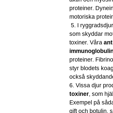
proteiner. Dynei
motoriska protein
5. I ryggradsdju
som skyddar mot
toxiner. Våra
ant
immunoglobuli
proteiner. Fibri
styr blodets koag
också skyddande
6. Vissa djur pr
toxiner
, som hjä
Exempel på såda
gift och botulin,