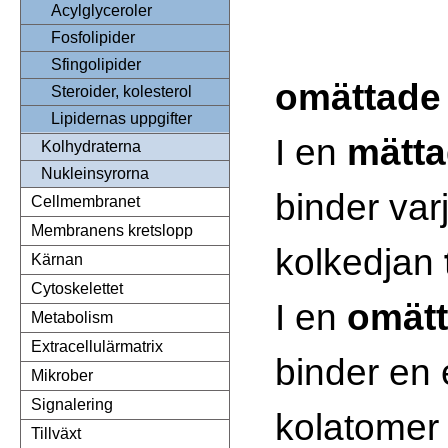
Acylglyceroler
2
Fosfolipider
Sfingolipider
omättade
Steroider, kolesterol
Lipidernas uppgifter
I en
mätta
Kolhydraterna
Nukleinsyrorna
binder var
Cellmembranet
Membranens kretslopp
kolkedjan
Kärnan
Cytoskelettet
I en
omätt
Metabolism
Extracellulärmatrix
binder en e
Mikrober
Signalering
kolatome
Tillväxt