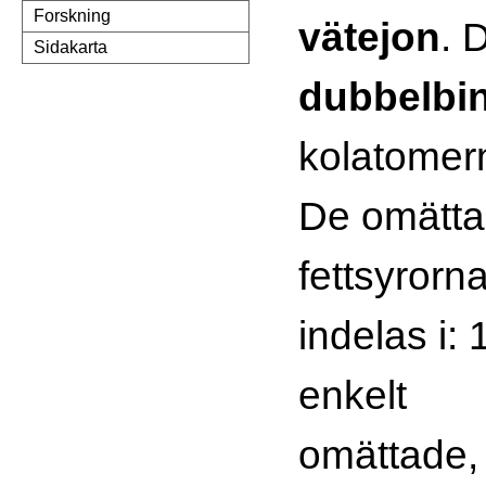
Forskning
vätejon
. D
Sidakarta
dubbelbi
kolatomer
De omätt
fettsyrorn
indelas i: 
enkelt
omättade,