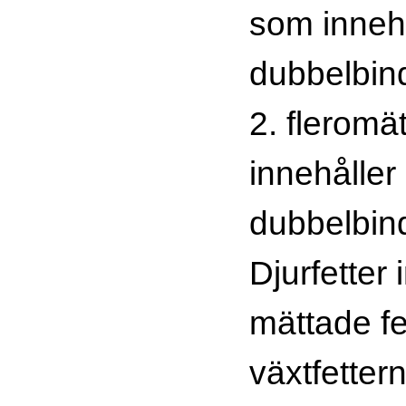
som inneh
dubbelbin
2. fleromä
innehålle
dubbelbin
Djurfetter
mättade fe
växtfetter