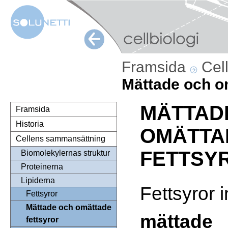
Framsida
Cel
Mättade och o
MÄTTAD
Framsida
Historia
OMÄTTA
Cellens sammansättning
FETTSY
Biomolekylernas struktur
Proteinerna
Lipiderna
Fettsyror i
Fettsyror
Mättade och omättade
mättade
fettsyror