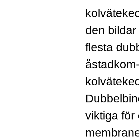
kolväteked
den bildar
flesta dub
åstadkom-
kolväteked
Dubbelbin
viktiga för
membraner