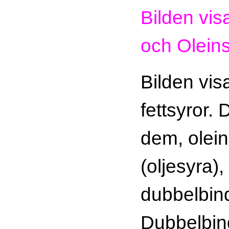
Bilden vis
och Oleins
Bilden visa
fettsyror.
dem, olei
(oljesyra),
dubbelbin
Dubbelbind