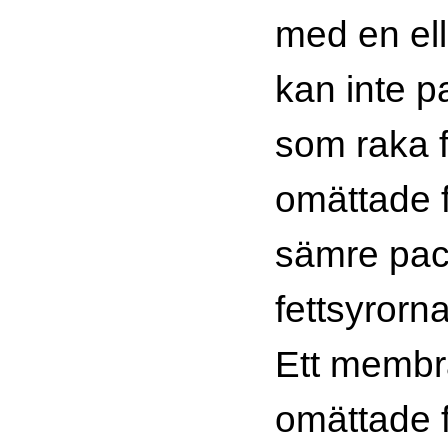
med en ell
kan inte pa
som raka f
omättade f
sämre pac
fettsyrorna
Ett memb
omättade f