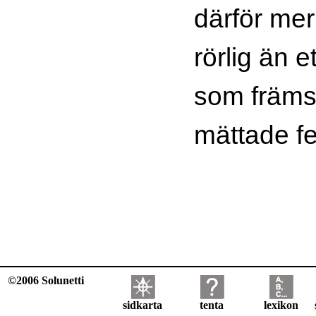
därför mer
rörlig än 
som främs
mättade fe
©2006 Solunetti
sidkarta
tenta
lexikon