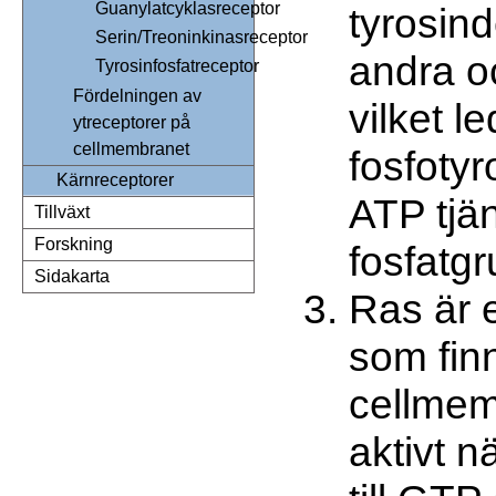
Guanylatcyklasreceptor
tyrosind
Serin/Treoninkinasreceptor
andra o
Tyrosinfosfatreceptor
Fördelningen av
vilket led
ytreceptorer på
cellmembranet
fosfotyr
Kärnreceptorer
ATP tjän
Tillväxt
Forskning
fosfatgr
Sidakarta
Ras är e
som finn
cellmem
aktivt n