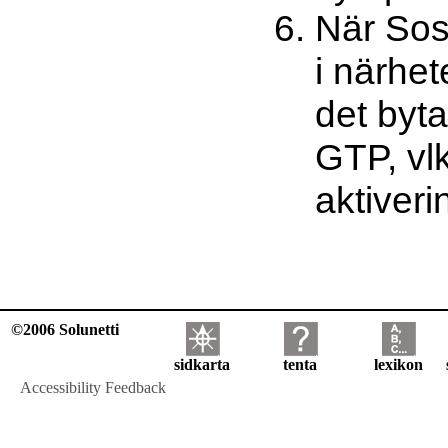
När So
i närhe
det byta
GTP, vl
aktiveri
©2006 Solunetti
sidkarta
tenta
lexikon
Accessibility Feedback