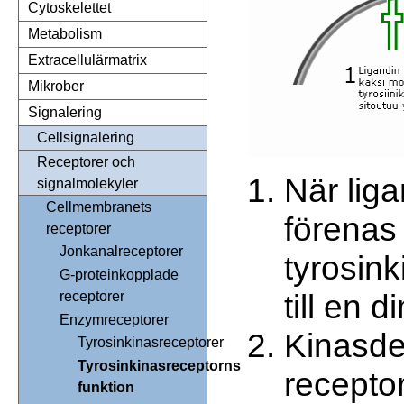
Cytoskelettet
Metabolism
Extracellulärmatrix
Mikrober
Signalering
Cellsignalering
Receptorer och
När lig
signalmolekyler
Cellmembranets
förenas
receptorer
Jonkanalreceptorer
tyrosin
G-proteinkopplade
till en d
receptorer
Enzymreceptorer
Kinasde
Tyrosinkinasreceptorer
Tyrosinkinasreceptorns
receptor
funktion