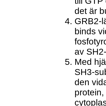
till GTP
det är b
GRB2-lä
binds v
fosfotyr
av SH2
Med hjä
SH3-sub
den vida
protein, 
cytopl