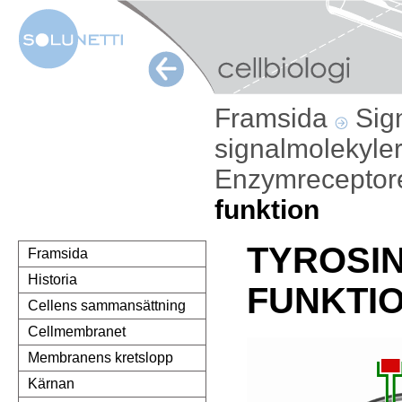
Framsida
Sig
signalmolekyle
Enzymreceptor
funktion
TYROSI
Framsida
Historia
FUNKTI
Cellens sammansättning
Cellmembranet
Membranens kretslopp
Kärnan