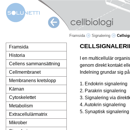
Framsida
Signalering
Cellsig
CELLSIGNALER
Framsida
Historia
I en multicellulär organ
Cellens sammansättning
genom direkt kontakt elle
Indelning grundar sig på
Cellmembranet
Membranens kretslopp
1. Endokrin signalering
Kärnan
2. Parakrin signalering
Cytoskelettet
3. Signalering via direkt
4. Autokrin signalering
Metabolism
5. Synaptisk signalering
Extracellulärmatrix
Mikrober