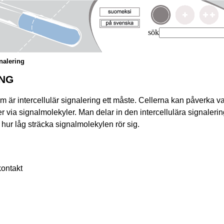
sök
nalering
ING
ism är intercellulär signalering ett måste. Cellerna kan påverka 
r via signalmolekyler. Man delar in den intercellulära signaleri
 hur låg sträcka signalmolekylen rör sig.
kontakt