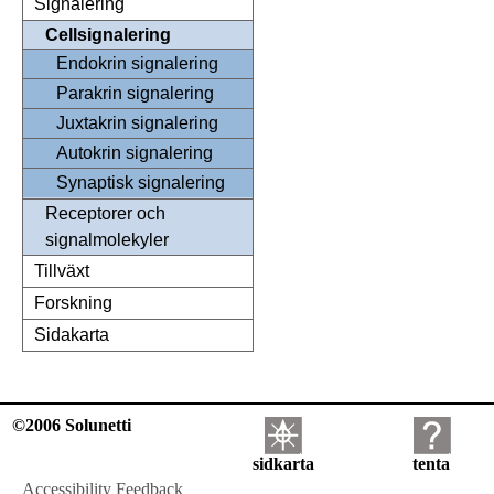
Signalering
Cellsignalering
Endokrin signalering
Parakrin signalering
Juxtakrin signalering
Autokrin signalering
Synaptisk signalering
Receptorer och
signalmolekyler
Tillväxt
Forskning
Sidakarta
©2006 Solunetti
sidkarta
tenta
Accessibility Feedback