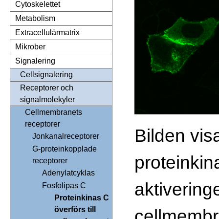
Cytoskelettet
Metabolism
Extracellulärmatrix
Mikrober
Signalering
Cellsignalering
Receptorer och
signalmolekyler
Cellmembranets
receptorer
Bilden vis
Jonkanalreceptorer
G-proteinkopplade
proteinkin
receptorer
Adenylatcyklas
aktiveringe
Fosfolipas C
Proteinkinas C
överförs till
cellmembr