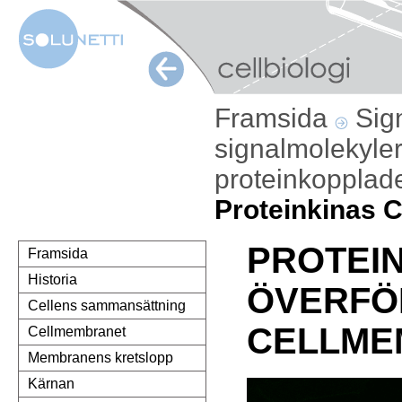
Framsida
Sig
signalmolekyle
proteinkopplad
Proteinkinas C
PROTEIN
Framsida
Historia
ÖVERFÖR
Cellens sammansättning
CELLME
Cellmembranet
Membranens kretslopp
Kärnan