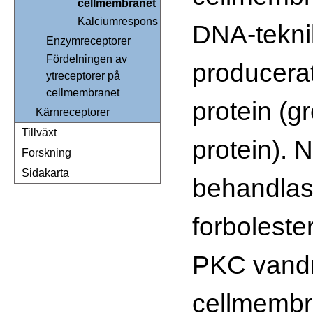
cellmembranet
Kalciumrespons
DNA-tekni
Enzymreceptorer
Fördelningen av
producer
ytreceptorer på
cellmembranet
protein (g
Kärnreceptorer
Tillväxt
protein). 
Forskning
Sidakarta
behandla
forboleste
PKC vandra
cellmembr