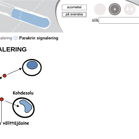
sök
nalering
Parakrin signalering
ALERING