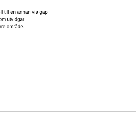
l till en annan via gap
som utvidgar
örre område.