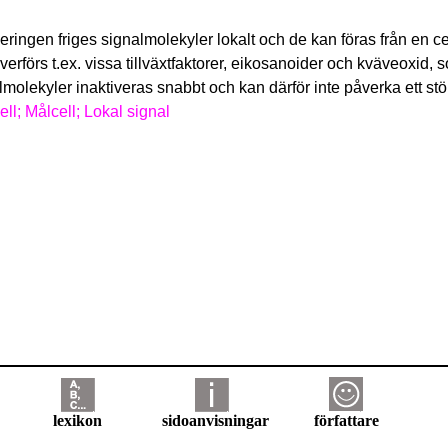
ringen friges signalmolekyler lokalt och de kan föras från en cel
överförs t.ex. vissa tillväxtfaktorer, eikosanoider och kväveoxid, 
molekyler inaktiveras snabbt och kan därför inte påverka ett st
ell; Målcell; Lokal signal
lexikon
sidoanvisningar
författare