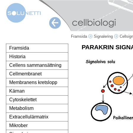
Framsida
Signalering
Cellsig
PARAKRIN SIGN
Framsida
Historia
Cellens sammansättning
Cellmembranet
Membranens kretslopp
Kärnan
Cytoskelettet
Metabolism
Extracellulärmatrix
Mikrober