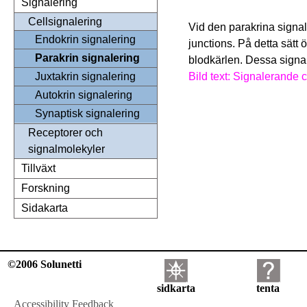
Signalering
Cellsignalering
Vid den parakrina signale
Endokrin signalering
junctions. På detta sätt 
Parakrin signalering
blodkärlen. Dessa signal
Bild text: Signalerande c
Juxtakrin signalering
Autokrin signalering
Synaptisk signalering
Receptorer och
signalmolekyler
Tillväxt
Forskning
Sidakarta
©2006 Solunetti
sidkarta
tenta
Accessibility Feedback