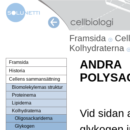
Framsida
Cel
Kolhydraterna
ANDRA
Framsida
Historia
POLYSA
Cellens sammansättning
Biomolekylernas struktur
Proteinerna
Lipiderna
Vid sidan 
Kolhydraterna
Oligosackariderna
glykogen i
Glykogen