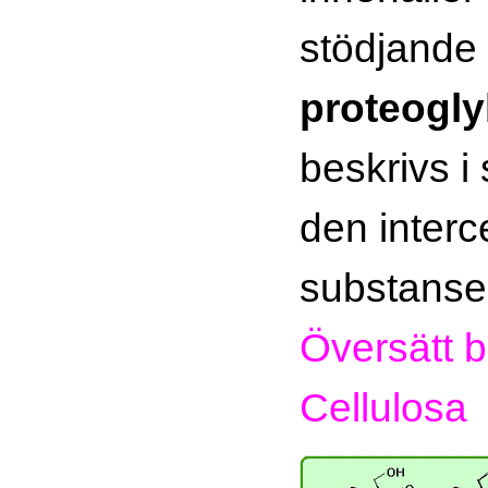
stödjande
proteogl
beskrivs 
den interc
substanse
Översätt bi
Cellulosa