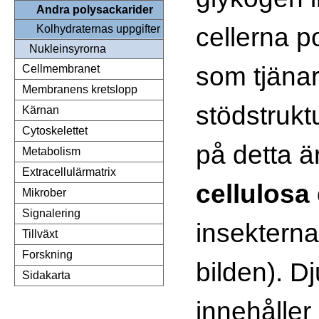
Andra polysackarider
cellerna p
Kolhydraternas uppgifter
Nukleinsyrorna
som tjänar
Cellmembranet
Membranens kretslopp
stödstrukt
Kärnan
Cytoskelettet
på detta ä
Metabolism
Extracellulärmatrix
cellulosa
Mikrober
Signalering
insektern
Tillväxt
Forskning
bilden). Dj
Sidakarta
innehålle