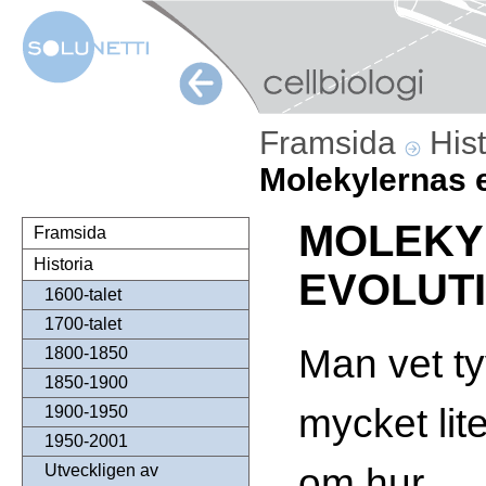
Framsida
His
Molekylernas 
MOLEKY
Framsida
Historia
EVOLUT
1600-talet
1700-talet
Man vet ty
1800-1850
1850-1900
mycket lit
1900-1950
1950-2001
om hur
Utveckligen av