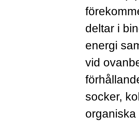
förekomme
deltar i b
energi sam
vid ovanb
förhållan
socker, ko
organiska 