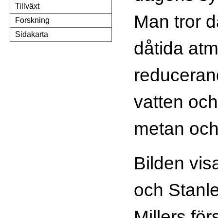
Tillväxt
Man tror d
Forskning
Sidakarta
dåtida atm
reduceran
vatten och
metan oc
Bilden vis
och Stanl
Millers för