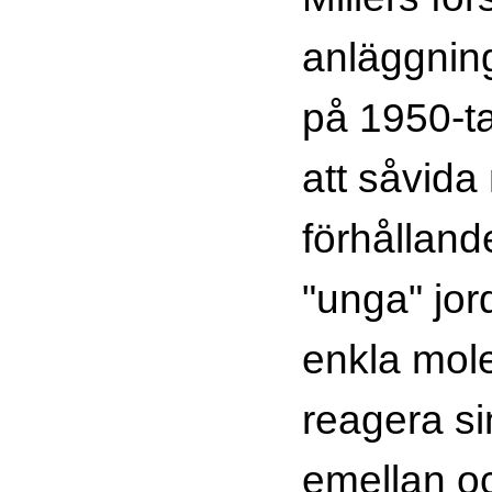
anläggnin
på 1950-ta
att såvida
förhålland
"unga" jo
enkla mole
reagera si
emellan oc