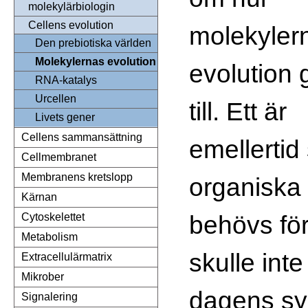
molekylärbiologin
Cellens evolution
molekyler
Den prebiotiska världen
Molekylernas evolution
evolution 
RNA-katalys
Urcellen
till. Ett är
Livets gener
Cellens sammansättning
emellertid
Cellmembranet
Membranens kretslopp
organiska 
Kärnan
behövs för 
Cytoskelettet
Metabolism
skulle inte
Extracellulärmatrix
Mikrober
dagens syr
Signalering