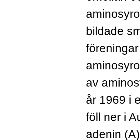
aminosyro
bildade s
föreninga
aminosyro
av aminosy
år 1969 i 
föll ner i 
adenin (A