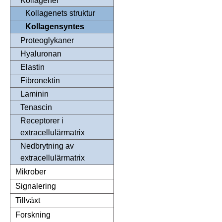
Kollagener
Kollagenets struktur
Kollagensyntes
Proteoglykaner
Hyaluronan
Elastin
Fibronektin
Laminin
Tenascin
Receptorer i
extracellulärmatrix
Nedbrytning av
extracellulärmatrix
Mikrober
Signalering
Tillväxt
Forskning