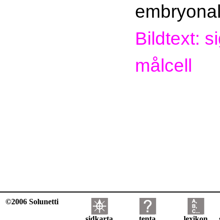
embryonal
Bildtext: s
målcell
©2006 Solunetti
sidkarta
tenta
lexikon