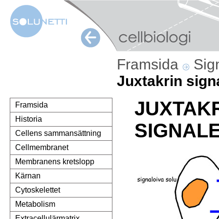
Framsida
Sig
Juxtakrin sign
JUXTAK
Framsida
Historia
SIGNAL
Cellens sammansättning
Cellmembranet
Membranens kretslopp
Kärnan
Cytoskelettet
Metabolism
Extracellulärmatrix