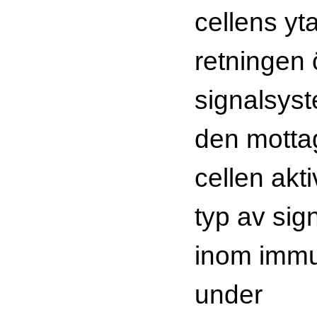
cellens yta
retningen 
signalsyst
den mott
cellen akt
typ av sig
inom imm
under