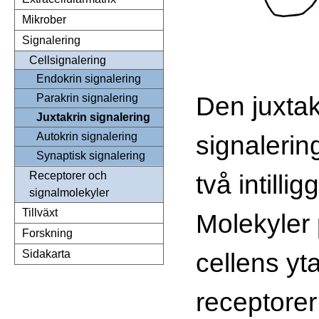
Mikrober
Signalering
Cellsignalering
Endokrin signalering
Den juxtak
Parakrin signalering
Juxtakrin signalering
signalerin
Autokrin signalering
Synaptisk signalering
två intilli
Receptorer och
signalmolekyler
Tillväxt
Molekyler
Forskning
cellens yta
Sidakarta
receptore