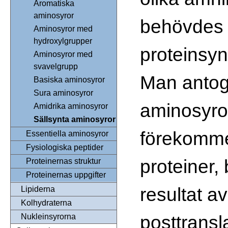
Aromatiska
aminosyror
behövdes 
Aminosyror med
hydroxylgrupper
proteinsyn
Aminosyror med
svavelgrupp
Man antog
Basiska aminosyror
Sura aminosyror
aminosyro
Amidrika aminosyror
Sällsynta aminosyror
förekomme
Essentiella aminosyror
Fysiologiska peptider
proteiner,
Proteinernas struktur
Proteinernas uppgifter
resultat av
Lipiderna
Kolhydraterna
posttransl
Nukleinsyrorna