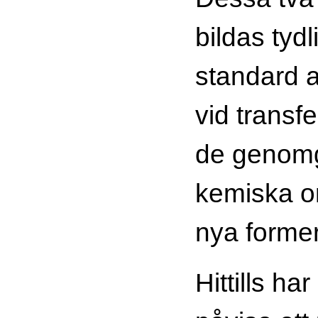
bildas tydl
standard 
vid transf
de genom
kemiska om
nya former
Hittills h