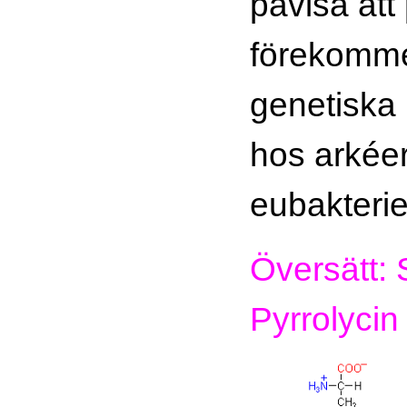
påvisa att 
förekomme
genetiska
hos arkée
eubakterie
Översätt: 
Pyrrolycin