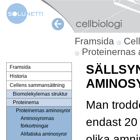
Framsida
Cel
Proteinernas
SÄLLSY
Framsida
Historia
AMINOS
Cellens sammansättning
Biomolekylernas struktur
Man trodde
Proteinerna
Proteinernas aminosyror
endast 20
Aminosyrornas
förkortningar
Alifatiska aminosyror
olika amni