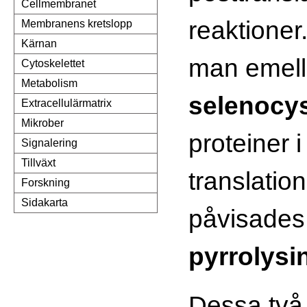
Cellmembranet
reaktioner
Membranens kretslopp
Kärnan
man emelle
Cytoskelettet
Metabolism
selenocys
Extracellulärmatrix
Mikrober
proteiner
Signalering
Tillväxt
translatio
Forskning
Sidakarta
påvisades
pyrrolysi
Dessa två