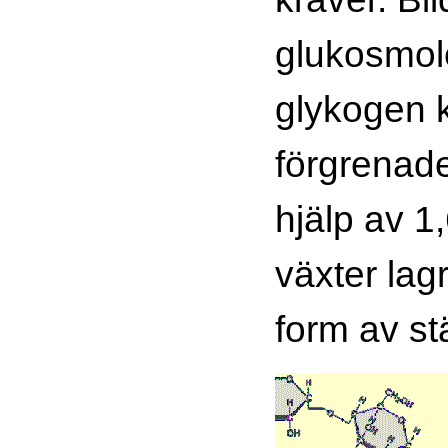
glukosmol
glykogen k
förgrenade
hjälp av 1,
växter lag
form av st