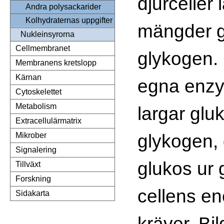
djurceller 
Andra polysackarider
Kolhydraternas uppgifter
mängder g
Nukleinsyrorna
Cellmembranet
glykogen. 
Membranens kretslopp
Kärnan
egna enzy
Cytoskelettet
Metabolism
largar glu
Extracellulärmatrix
glykogen, 
Mikrober
Signalering
glukos ur 
Tillväxt
Forskning
cellens en
Sidakarta
kräver. Bil