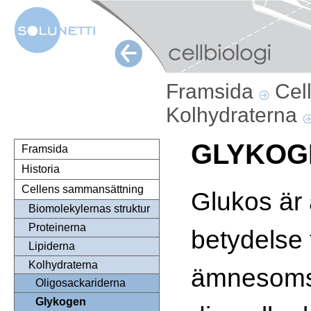
Framsida
Cel
Kolhydraterna
GLYKOG
Framsida
Historia
Cellens sammansättning
Glukos är 
Biomolekylernas struktur
Proteinerna
betydelse 
Lipiderna
Kolhydraterna
ämnesomsä
Oligosackariderna
Glykogen