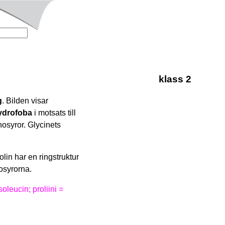
klass 2
g
. Bilden visar
ydrofoba
i motsats till
nosyror. Glycinets
rolin har en ringstruktur
nosyrorna.
isoleucin; proliini =