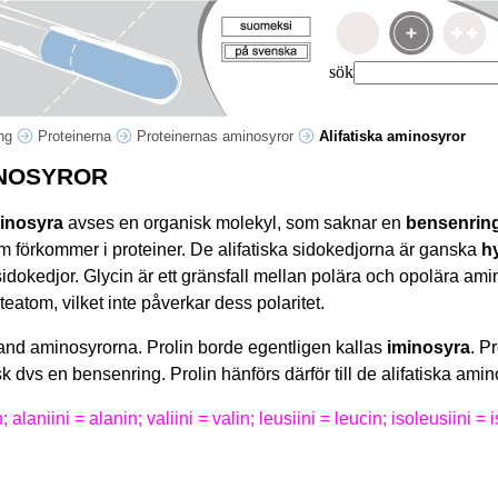
sök
ing
Proteinerna
Proteinernas aminosyror
Alifatiska aminosyror
INOSYROR
minosyra
avses en organisk molekyl, som saknar en
bensenrin
om förkommer i proteiner. De alifatiska sidokedjorna är ganska
h
dokedjor. Glycin är ett gränsfall mellan polära och opolära ami
eatom, vilket inte påverkar dess polaritet.
land aminosyrorna. Prolin borde egentligen kallas
iminosyra
. P
 dvs en bensenring. Prolin hänförs därför till de alifatiska ami
; alaniini = alanin; valiini = valin; leusiini = leucin; isoleusiini = 