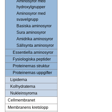
Aminosyror med
hydroxylgrupper
Aminosyror med
svavelgrupp
Basiska aminosyror
Sura aminosyror
Amidrika aminosyror
Sällsynta aminosyror
Essentiella aminosyror
Fysiologiska peptider
Proteinernas struktur
Proteinernas uppgifter
Lipiderna
Kolhydraterna
Nukleinsyrorna
Cellmembranet
Membranens kretslopp