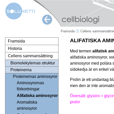
Framsida
Cellens sammansättn
ALIFATISKA AM
Framsida
Historia
Med termen
alifatisk a
Cellens sammansättning
alifatiska aminosyror, s
Biomolekylernas struktur
aminosyror med polära si
sidokedja är en enkel vät
Proteinerna
Proteinernas aminosyror
Prolin är ett undantag b
Aminosyrornas
men den är inte aromatisk
förkortningar
Alifatiska aminosyror
Översätt: glysiini = glycin
prolin
Aromatiska
aminosyror