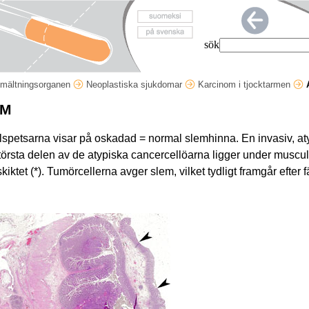
sök
mältningsorganen
Neoplastiska sjukdomar
Karcinom i tjocktarmen
OM
Pilspetsarna visar på oskadad = normal slemhinna. En invasiv, 
 Största delen av de atypiska cancercellöarna ligger under muscu
kiktet (*). Tumörcellerna avger slem, vilket tydligt framgår efte