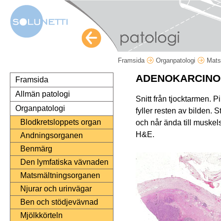
Framsida
Organpatologi
Mats
ADENOKARCIN
Framsida
Allmän patologi
Snitt från tjocktarmen. 
Organpatologi
fyller resten av bilden.
Blodkretsloppets organ
och når ända till muskels
H&E.
Andningsorganen
Benmärg
Den lymfatiska vävnaden
Matsmältningsorganen
Njurar och urinvägar
Ben och stödjevävnad
Mjölkkörteln