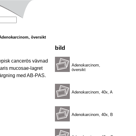
Adenokarcinom, översikt
bild
atypisk cancerös vävnad
Adenokarcinom,
laris mucosae-lagret
översikt
r färgning med AB-PAS.
Adenokarcinom, 40x, A
Adenokarcinom, 40x, B