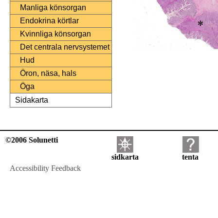
Manliga könsorgan
Endokrina körtlar
Kvinnliga könsorgan
Det centrala nervsystemet
Hud
Öron, näsa, hals
Öga
Sidakarta
©2006 Solunetti
sidkarta
tenta
Accessibility Feedback