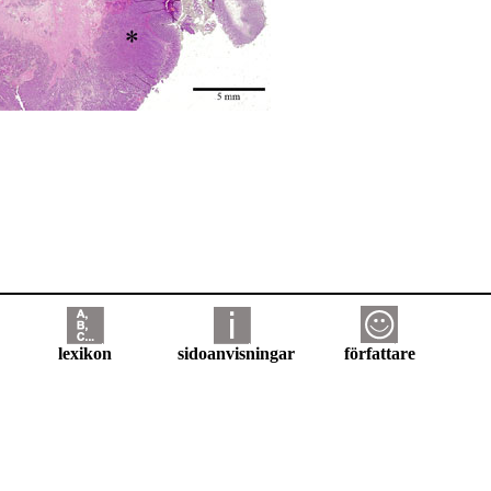
lexikon
sidoanvisningar
författare