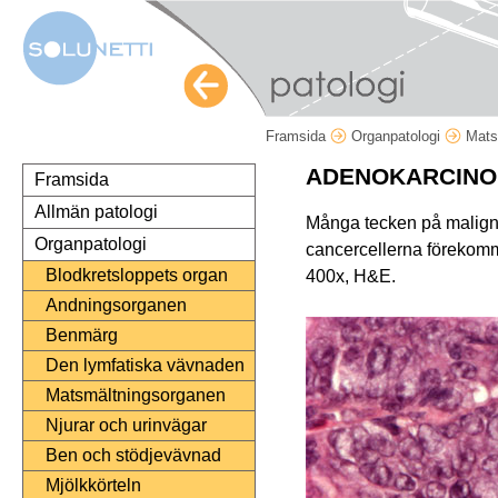
Framsida
Organpatologi
Mats
ADENOKARCIN
Framsida
Allmän patologi
Många tecken på malignite
Organpatologi
cancercellerna förekomm
Blodkretsloppets organ
400x, H&E.
Andningsorganen
Benmärg
Den lymfatiska vävnaden
Matsmältningsorganen
Njurar och urinvägar
Ben och stödjevävnad
Mjölkkörteln