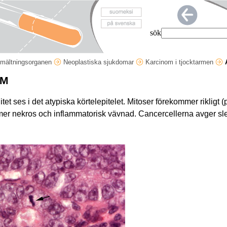
sök
mältningsorganen
Neoplastiska sjukdomar
Karcinom i tjocktarmen
OM
t ses i det atypiska körtelepitelet. Mitoser förekommer rikligt (p
er nekros och inflammatorisk vävnad. Cancercellerna avger sl