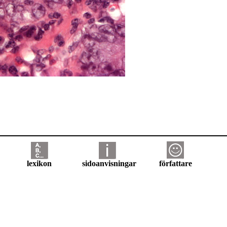
lexikon
sidoanvisningar
författare