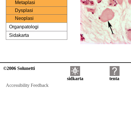
Metaplasi
Dysplasi
Neoplasi
Organpatologi
Sidakarta
©2006 Solunetti
sidkarta
tenta
Accessibility Feedback