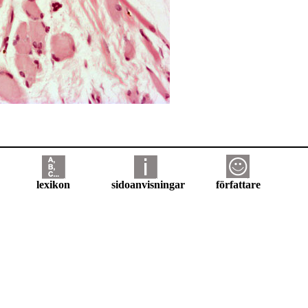
lexikon
sidoanvisningar
författare