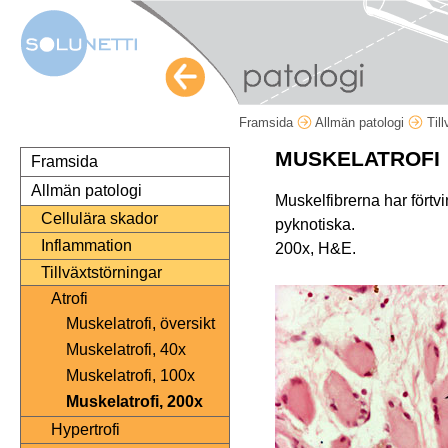
Framsida
Allmän patologi
Til
MUSKELATROFI
Framsida
Allmän patologi
Muskelfibrerna har förtv
Cellulära skador
pyknotiska.
Inflammation
200x, H&E.
Tillväxtstörningar
Atrofi
Muskelatrofi, översikt
Muskelatrofi, 40x
Muskelatrofi, 100x
Muskelatrofi, 200x
Hypertrofi