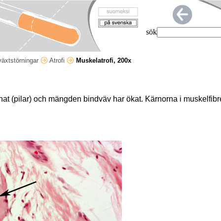
sök
lväxtstörningar
Atrofi
Muskelatrofi, 200x
inat (pilar) och mängden bindväv har ökat. Kärnorna i muskelfib