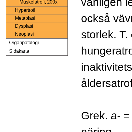
vanligen led
Muskelatrofi, 200x
Hypertrofi
också väv
Metaplasi
Dysplasi
storlek. T.
Neoplasi
Organpatologi
hungeratro
Sidakarta
inaktivitet
åldersatrof
Grek.
a-
= 
näring.