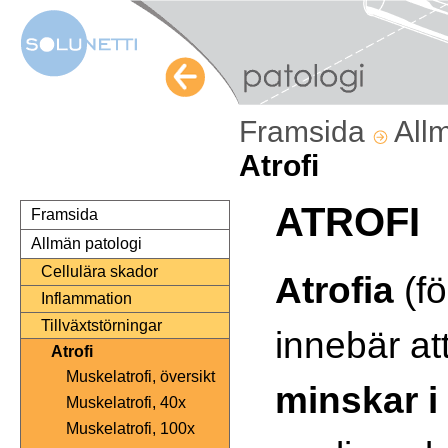
Framsida
All
Atrofi
ATROFI
Framsida
Allmän patologi
Cellulära skador
Atrofia
(fö
Inflammation
Tillväxtstörningar
innebär at
Atrofi
Muskelatrofi, översikt
minskar
i
Muskelatrofi, 40x
Muskelatrofi, 100x