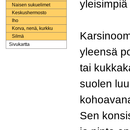
yleisimpiä
Naisen sukuelimet
Keskushermosto
Iho
Korva, nenä, kurkku
Karsinoom
Silmä
Sivukartta
yleensä p
tai kukkak
suolen lu
kohoavan
Sen konsi