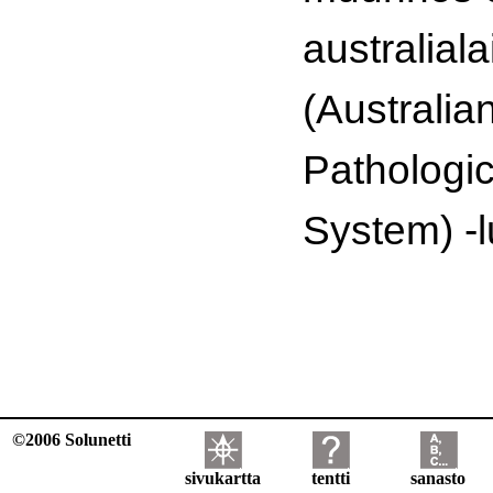
australia
(Australia
Pathologic
System) -l
©2006 Solunetti
sivukartta
tentti
sanasto