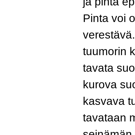
ja pinta e
Pinta voi 
verestävä
tuumorin 
tavata su
kurova su
kasvava t
tavataan m
seinämän 