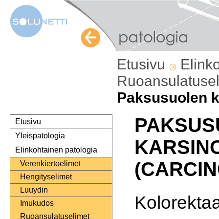
Etusivu
Elink
Ruoansulatuse
Paksusuolen 
PAKSUS
Etusivu
Yleispatologia
KARSIN
Elinkohtainen patologia
(CARCIN
Verenkiertoelimet
Hengityselimet
Luuydin
Kolorekta
Imukudos
Ruoansulatuselimet