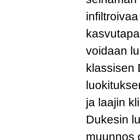
infiltroivaa
kasvutapa
voidaan lu
klassisen
luokitukse
ja laajin k
Dukesin l
muunnos 