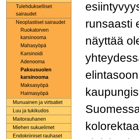
esiintyvyy
Tulehdukselliset
sairaudet
runsaasti 
Neoplastiset sairaudet
Ruokatorven
näyttää o
karsinooma
Mahasyöpä
Karsinoidi
yhteydess
Adenooma
Paksusuolen
elintasoon
karsinooma
Maksasyöpä
kaupungis
Haimasyöpä
Munuainen ja virtsatiet
Suomess
Luu ja tukikudos
Maitorauhanen
kolorekta
Miehen sukuelimet
Endokriiniset rauhaset