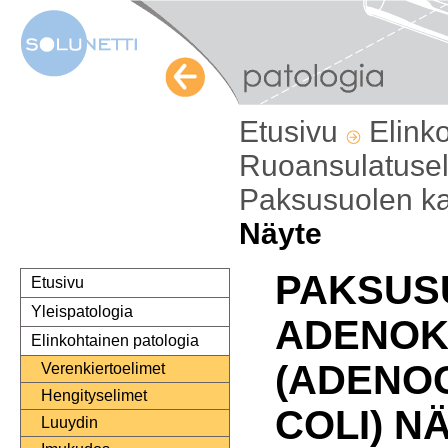
Etusivu
Elink
Ruoansulatuse
Paksusuolen k
Näyte
PAKSUS
Etusivu
Yleispatologia
ADENOK
Elinkohtainen patologia
(ADENO
Verenkiertoelimet
Hengityselimet
COLI) N
Luuydin