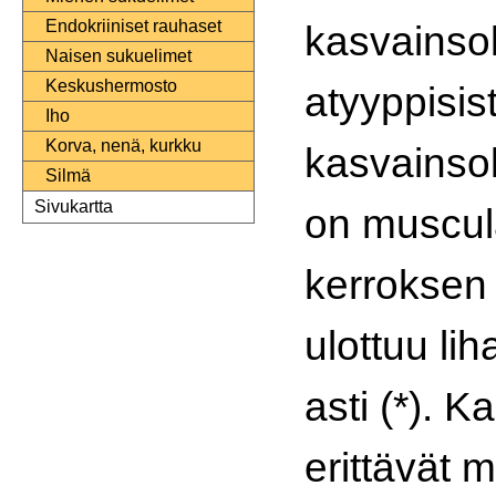
Endokriiniset rauhaset
kasvainso
Naisen sukuelimet
Keskushermosto
atyyppisis
Iho
Korva, nenä, kurkku
kasvainso
Silmä
Sivukartta
on muscul
kerroksen 
ulottuu li
asti (*). K
erittävät 