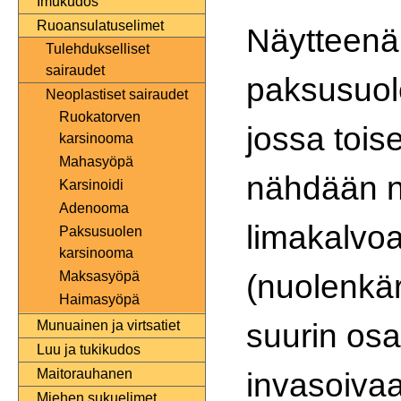
Imukudos
Ruoansulatuselimet
Näytteenä
Tulehdukselliset
sairaudet
paksusuol
Neoplastiset sairaudet
Ruokatorven
jossa toi
karsinooma
Mahasyöpä
nähdään n
Karsinoidi
Adenooma
limakalvo
Paksusuolen
karsinooma
(nuolenkär
Maksasyöpä
Haimasyöpä
suurin osa
Munuainen ja virtsatiet
Luu ja tukikudos
invasoivaa
Maitorauhanen
Miehen sukuelimet