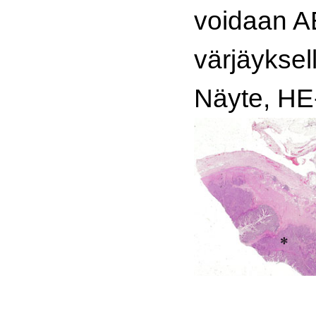
voidaan A
värjäyksel
Näyte, HE-