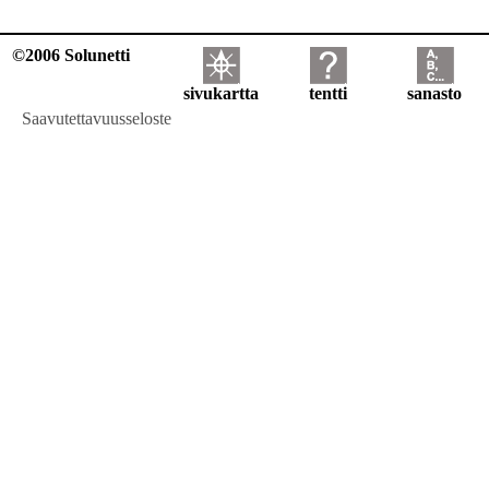
©2006 Solunetti
sivukartta
tentti
sanasto
Saavutettavuusseloste