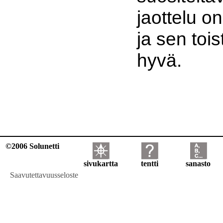
jaottelu o
ja sen toi
hyvä.
©2006 Solunetti
sivukartta
tentti
sanasto
Saavutettavuusseloste