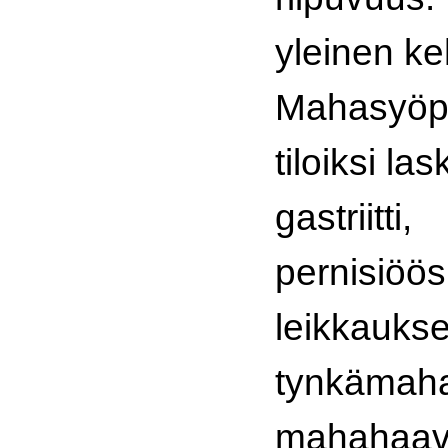
yleinen ke
Mahasyöpä
tiloiksi la
gastriitti,
pernisiöö
leikkaukse
tynkämah
mahahaava