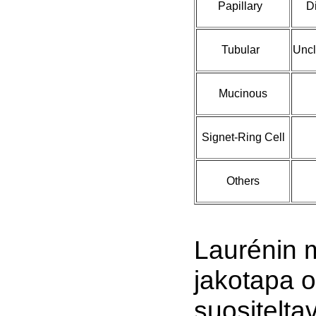
Papillary
D
Tubular
Uncl
Mucinous
Signet-Ring Cell
Others
Laurénin 
jakotapa 
suositelta