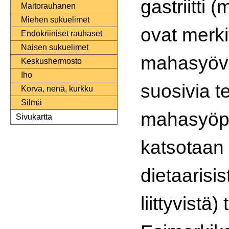
gastriitti
Maitorauhanen
Miehen sukuelimet
ovat merki
Endokriiniset rauhaset
Naisen sukuelimet
mahasyövä
Keskushermosto
Iho
suosivia te
Korva, nenä, kurkku
Silmä
mahasyöp
Sivukartta
katsotaan
dietaarisi
liittyvistä)