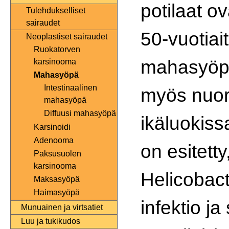
potilaat ov
Tulehdukselliset
sairaudet
50-vuotiait
Neoplastiset sairaudet
Ruokatorven
mahasyöp
karsinooma
Mahasyöpä
Intestinaalinen
myös nuo
mahasyöpä
Diffuusi mahasyöpä
ikäluokiss
Karsinoidi
Adenooma
on esitetty
Paksusuolen
karsinooma
Helicobacte
Maksasyöpä
Haimasyöpä
infektio ja
Munuainen ja virtsatiet
Luu ja tukikudos