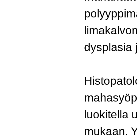
polyyppim
limakalvo
dysplasia
Histopatol
mahasyöp
luokitella
mukaan. Y