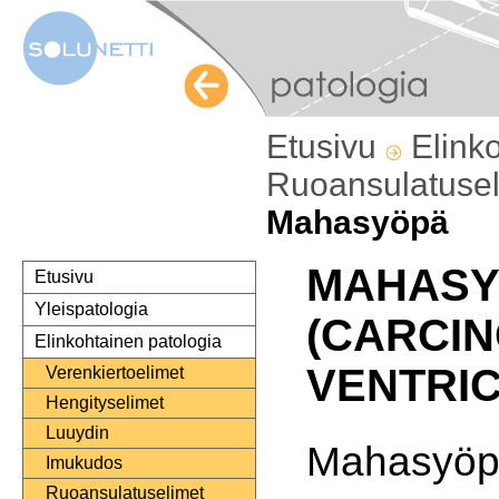
Etusivu
Elink
Ruoansulatuse
Mahasyöpä
MAHAS
Etusivu
Yleispatologia
(CARCI
Elinkohtainen patologia
VENTRIC
Verenkiertoelimet
Hengityselimet
Luuydin
Mahasyöpä
Imukudos
Ruoansulatuselimet