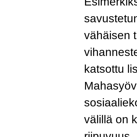
Esimerkiks
savustetun
vähäisen 
vihannest
katsottu li
Mahasyövä
sosiaalie
välillä on
riipuvuus