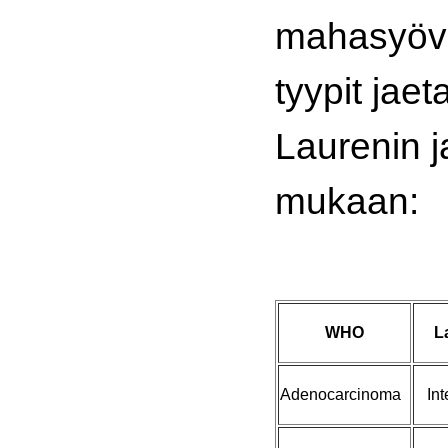
mahasyövä
tyypit jae
Laurenin 
mukaan:
WHO
L
Adenocarcinoma
Int