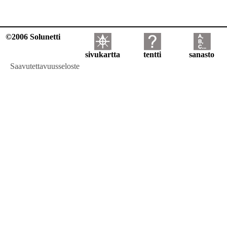
©2006 Solunetti
sivukartta
tentti
sanasto
Saavutettavuusseloste