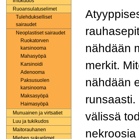
Imukudos
Ruoansulatuselimet
Atyyppise
Tulehdukselliset
sairaudet
rauhasepit
Neoplastiset sairaudet
Ruokatorven
nähdään m
karsinooma
Mahasyöpä
merkit. Mi
Karsinoidi
Adenooma
nähdään e
Paksusuolen
karsinooma
runsaasti.
Maksasyöpä
Haimasyöpä
välissä to
Munuainen ja virtsatiet
Luu ja tukikudos
nekroosia 
Maitorauhanen
Miehen sukuelimet