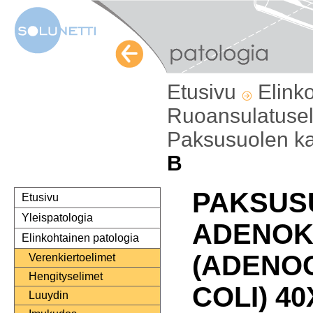
Etusivu
Elink
Ruoansulatuse
Paksusuolen k
B
PAKSUS
Etusivu
Yleispatologia
ADENOK
Elinkohtainen patologia
(ADENO
Verenkiertoelimet
Hengityselimet
COLI) 40
Luuydin