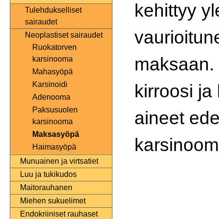
kehittyy y
Tulehdukselliset
sairaudet
vaurioitu
Neoplastiset sairaudet
Ruokatorven
maksaan. V
karsinooma
Mahasyöpä
Karsinoidi
kirroosi j
Adenooma
Paksusuolen
aineet ede
karsinooma
Maksasyöpä
karsinooma
Haimasyöpä
Munuainen ja virtsatiet
Luu ja tukikudos
Maitorauhanen
Miehen sukuelimet
Endokriiniset rauhaset