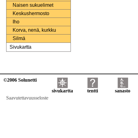
Naisen sukuelimet
Keskushermosto
Iho
Korva, nenä, kurkku
Silmä
Sivukartta
©2006 Solunetti
sivukartta
tentti
sanasto
Saavutettavuusseloste