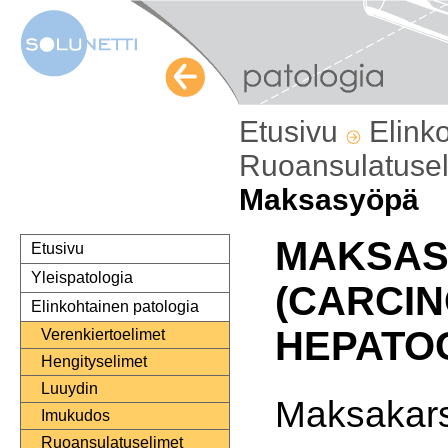
Etusivu
Elink
Ruoansulatuse
Maksasyöpä
MAKSAS
Etusivu
Yleispatologia
(CARCI
Elinkohtainen patologia
HEPATO
Verenkiertoelimet
Hengityselimet
Luuydin
Maksakar
Imukudos
Ruoansulatuselimet