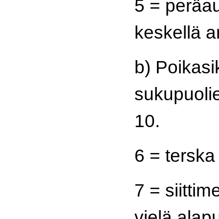
5 = peräa
keskellä a
b) Poikasi
sukupuolie
10.
6 = terska
7 = siittim
vielä alapu