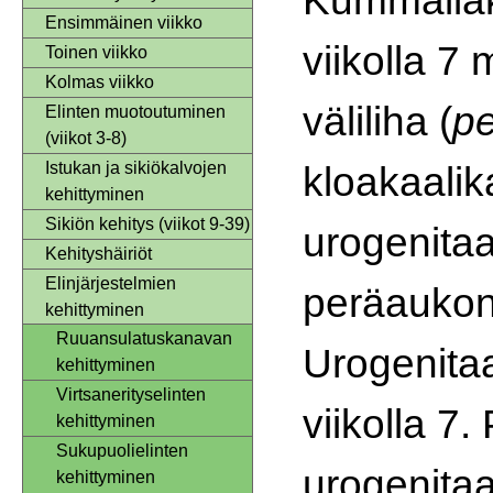
Ensimmäinen viikko
viikolla 7
Toinen viikko
Kolmas viikko
väliliha (
p
Elinten muotoutuminen
(viikot 3-8)
kloakaalik
Istukan ja sikiökalvojen
kehittyminen
Sikiön kehitys (viikot 9-39)
urogenitaa
Kehityshäiriöt
Elinjärjestelmien
peräaukon
kehittyminen
Ruuansulatuskanavan
Urogenitaa
kehittyminen
Virtsanerityselinten
viikolla 7.
kehittyminen
Sukupuolielinten
urogenitaa
kehittyminen