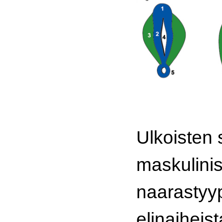
Ulkoisten 
maskulini
naarastyyp
elinaiheist