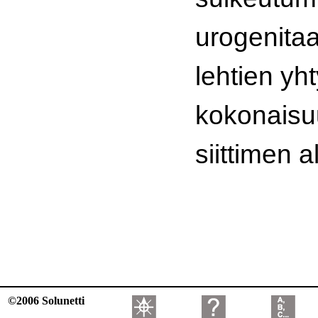
urogenitaa
lehtien yh
kokonais
siittimen a
©2006 Solunetti