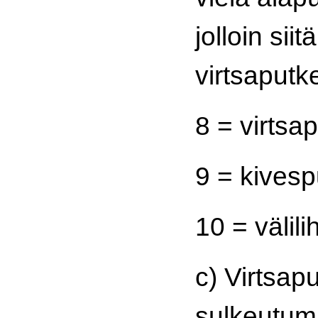
jolloin sii
virtsaputk
8 = virtsap
9 = kivesp
10 = välili
c) Virtsap
sulkeutum