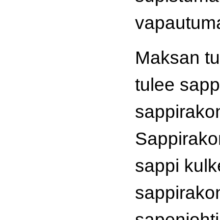
vapautuma
Maksan tu
tulee sap
sappirakon 
Sappirako
sappi kulk
sappirakon
sapenjohti