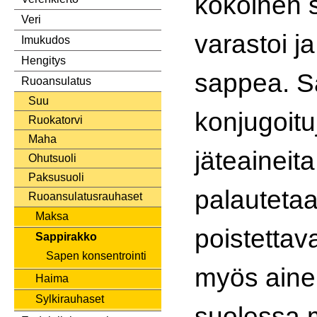
kokoinen s
Veri
varastoi j
Imukudos
Hengitys
sappea. S
Ruoansulatus
Suu
konjugoituj
Ruokatorvi
Maha
jäteaineita
Ohutsuoli
Paksusuoli
palauteta
Ruoansulatusrauhaset
Maksa
poistettav
Sappirakko
Sapen konsentrointi
myös ainei
Haima
Sylkirauhaset
suolessa m