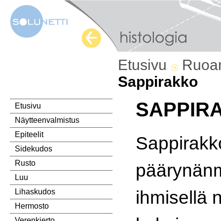
Etusivu
Ruoa
Sappirakko
SAPPIR
Etusivu
Näytteenvalmistus
Epiteelit
Sappirakk
Sidekudos
Rusto
päärynänm
Luu
ihmisellä 
Lihaskudos
Hermosto
Verenkierto