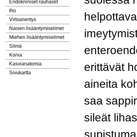
Endokriiniset rauhaset
Iho
helpottava
Virtsaneritys
Naisen lisääntymiselimet
imeytymis
Miehen lisääntymiselimet
Silmä
enteroendo
Korva
erittävät 
Kasvianatomia
Sivukartta
aineita ko
saa sappi
sileät liha
supistuma