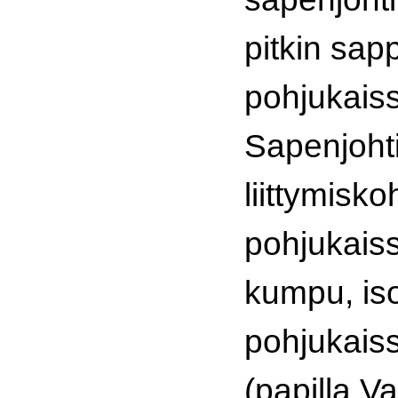
pitkin sap
pohjukais
Sapenjoh
liittymisk
pohjukais
kumpu, is
pohjukaiss
(papilla Va