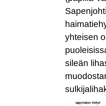
Sapenjoht
haimatiehy
yhteisen 
puoleisiss
sileän li
muodosta
sulkijaliha