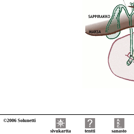
©2006 Solunetti
sivukartta
tentti
sanasto