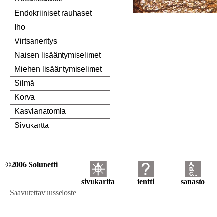
Endokriiniset rauhaset
Iho
Virtsaneritys
Naisen lisääntymiselimet
Miehen lisääntymiselimet
Silmä
Korva
Kasvianatomia
Sivukartta
©2006 Solunetti
sivukartta
tentti
sanasto
Saavutettavuusseloste