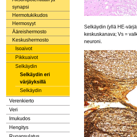
synapsi
Hermotukikudos
Hermosyyt
Selkäydin (yllä HE-värjä
Ääreishermosto
keskuskanava; Vs = valk
Keskushermosto
neuroni.
Isoaivot
Pikkuaivot
Selkäydin
Selkäydin eri
värjäyksillä
Selkäydin
Verenkierto
Veri
Imukudos
Hengitys
Ruoansulatus