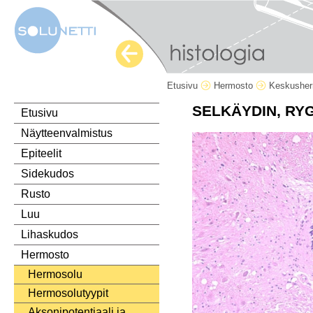
Etusivu
Hermosto
Keskushe
SELKÄYDIN, RY
Etusivu
Näytteenvalmistus
Epiteelit
Sidekudos
Rusto
Luu
Lihaskudos
Hermosto
Hermosolu
Hermosolutyypit
Aksonipotentiaali ja