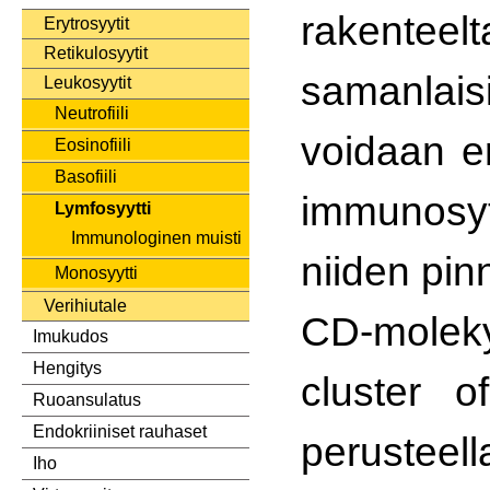
rakenteel
Erytrosyytit
Retikulosyytit
samanlaisi
Leukosyytit
Neutrofiili
voidaan er
Eosinofiili
Basofiili
immunosyt
Lymfosyytti
Immunologinen muisti
niiden pin
Monosyytti
Verihiutale
CD-molek
Imukudos
Hengitys
cluster of
Ruoansulatus
Endokriiniset rauhaset
perusteell
Iho