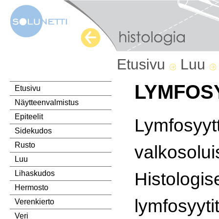
Etusivu
Luu
LYMFOS
Etusivu
Näytteenvalmistus
Epiteelit
Lymfosyy
Sidekudos
Rusto
valkosol
Luu
Histolog
Lihaskudos
Hermosto
lymfos
Verenkierto
Veri