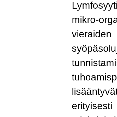
Lymfosyyt
mikro-org
vieraiden
syöpäsolu
tunnis
tuhoamis
lisääntyvä
erityises