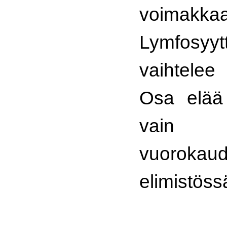
voimakkaa
Lymfosyy
vaihtelee
Osa elää 
vain 
vuorokaud
elimistöss