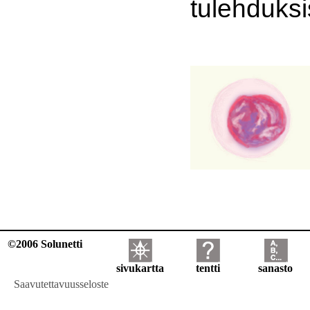
tulehduksi
©2006 Solunetti
sivukartta
tentti
sanasto
Saavutettavuusseloste