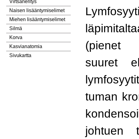
Virtsaneritys
Lymfos
Naisen lisääntymiselimet
Miehen lisääntymiselimet
läpimital
Silmä
Korva
(pienet 
Kasvianatomia
Sivukartta
suuret el
lymfosyyti
tuman kro
kondensoi
johtuen 