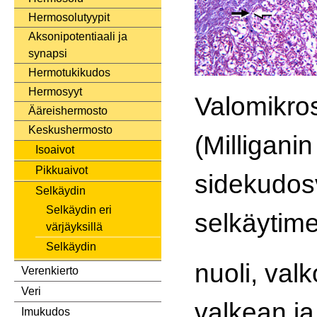
Hermosolutyypit
Aksonipotentiaali ja
synapsi
Hermotukikudos
Hermosyyt
Valomikro
Ääreishermosto
Keskushermosto
(Milliganin
Isoaivot
Pikkuaivot
sidekudos
Selkäydin
Selkäydin eri
selkäytime
värjäyksillä
Selkäydin
nuoli, val
Verenkierto
Veri
valkean j
Imukudos