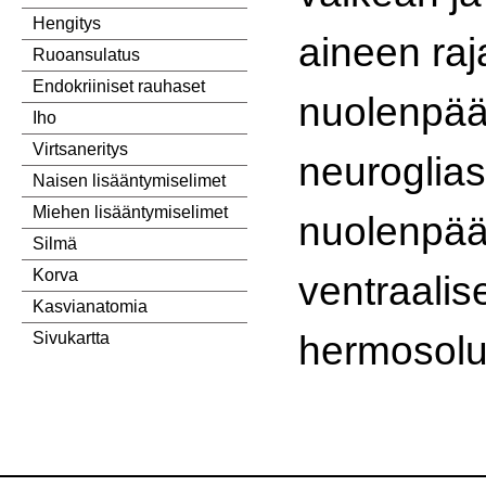
Hengitys
aineen raj
Ruoansulatus
Endokriiniset rauhaset
nuolenpää
Iho
Virtsaneritys
neuroglia
Naisen lisääntymiselimet
Miehen lisääntymiselimet
nuolenpää
Silmä
Korva
ventraalis
Kasvianatomia
hermosol
Sivukartta