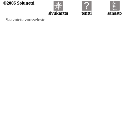
©2006 Solunetti
sivukartta
tentti
sanasto
Saavutettavuusseloste