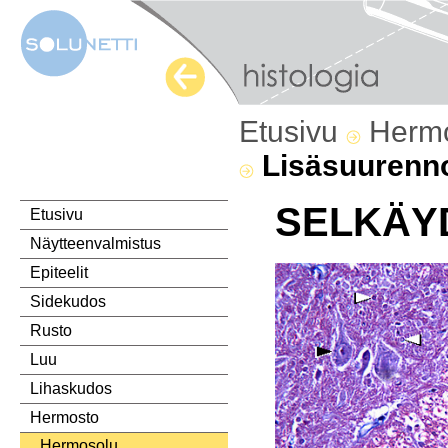
Etusivu
Herm
Lisäsuurenn
SELKÄY
Etusivu
Näytteenvalmistus
Epiteelit
Sidekudos
Rusto
Luu
Lihaskudos
Hermosto
Hermosolu