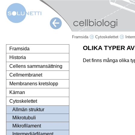
Framsida
Cytoskelettet
Inter
OLIKA TYPER A
Framsida
Historia
Det finns många olika ty
Cellens sammansättning
Cellmembranet
Membranens kretslopp
Kärnan
Cytoskelettet
Allmän struktur
Mikrotubuli
Mikrofilament
Intermediärfilament