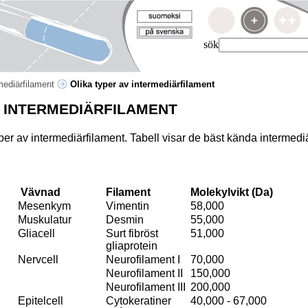
sök
mediärfilament
Olika typer av intermediärfilament
V INTERMEDIÄRFILAMENT
per av intermediärfilament. Tabell visar de bäst kända intermed
Vävnad
Filament
Molekylvikt (Da)
Mesenkym
Vimentin
58,000
Muskulatur
Desmin
55,000
Gliacell
Surt fibröst
51,000
gliaprotein
Nervcell
Neurofilament I
70,000
Neurofilament II
150,000
Neurofilament III
200,000
Epitelcell
Cytokeratiner
40,000 - 67,000