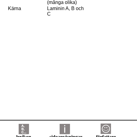
(många olika)
Kärna
Laminin A, B och
C
lexikon
sidoanvisningar
författare