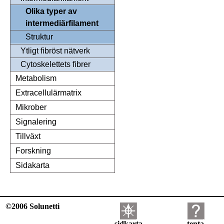
Olika typer av
intermediärfilament
Struktur
Ytligt fibröst nätverk
Cytoskelettets fibrer
Metabolism
Extracellulärmatrix
Mikrober
Signalering
Tillväxt
Forskning
Sidakarta
©2006 Solunetti
sidkarta
tenta