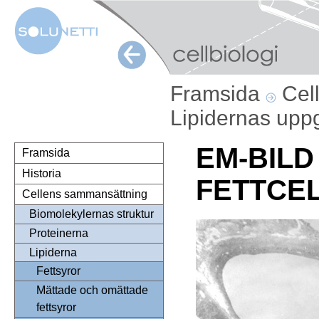
Framsida
Cel
Lipidernas uppg
EM-BILD
Framsida
Historia
FETTCE
Cellens sammansättning
Biomolekylernas struktur
Proteinerna
Lipiderna
Fettsyror
Mättade och omättade
fettsyror