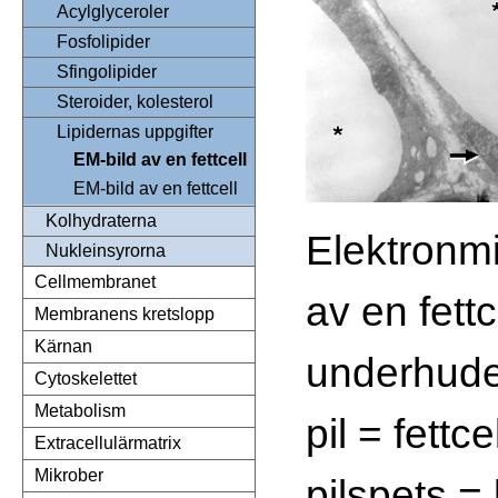
Acylglyceroler
Fosfolipider
Sfingolipider
Steroider, kolesterol
Lipidernas uppgifter
EM-bild av en fettcell
EM-bild av en fettcell
Kolhydraterna
Elektronmi
Nukleinsyrorna
Cellmembranet
av en fettc
Membranens kretslopp
Kärnan
underhude
Cytoskelettet
Metabolism
pil = fettc
Extracellulärmatrix
Mikrober
pilspets =