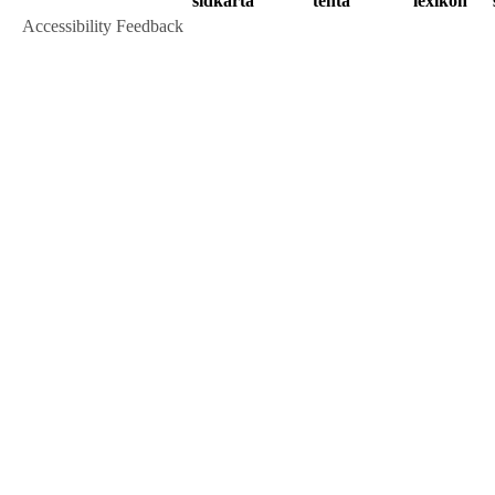
sidkarta
tenta
lexikon
Accessibility Feedback