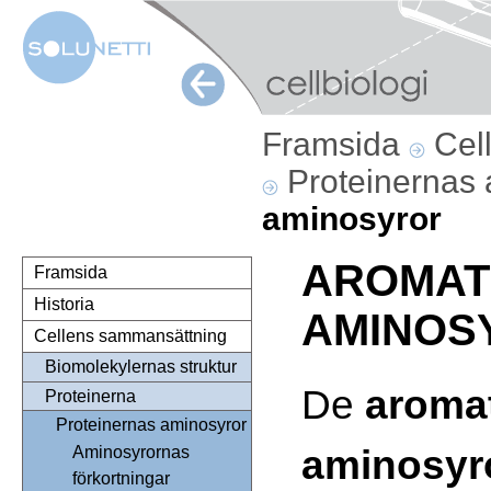
Framsida
Cel
Proteinernas
aminosyror
AROMAT
Framsida
Historia
AMINOS
Cellens sammansättning
Biomolekylernas struktur
De
aroma
Proteinerna
Proteinernas aminosyror
aminosyr
Aminosyrornas
förkortningar