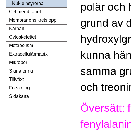
polär och 
Nukleinsyrorna
Cellmembranet
grund av 
Membranens kretslopp
Kärnan
hydroxylg
Cytoskelettet
Metabolism
kunna hänfö
Extracellulärmatrix
Mikrober
samma gru
Signalering
Tillväxt
och treoni
Forskning
Sidakarta
Översätt: f
fenylalanin