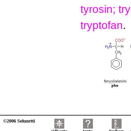
tyrosin; tr
tryptofan
.
©2006 Solunetti