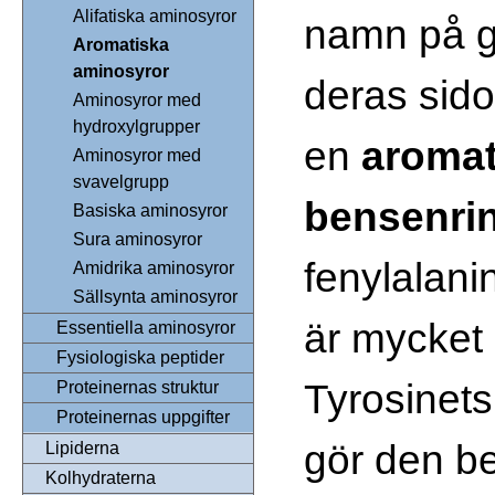
Alifatiska aminosyror
namn på g
Aromatiska
aminosyror
deras sido
Aminosyror med
hydroxylgrupper
en
aromat
Aminosyror med
svavelgrupp
bensenri
Basiska aminosyror
Sura aminosyror
fenylalani
Amidrika aminosyror
Sällsynta aminosyror
är mycket
Essentiella aminosyror
Fysiologiska peptider
Tyrosinet
Proteinernas struktur
Proteinernas uppgifter
gör den be
Lipiderna
Kolhydraterna