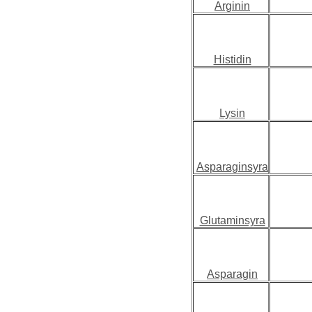
Arginin
Histidin
Lysin
Asparaginsyra
Glutaminsyra
Asparagin