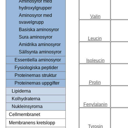
Aminosyror med
hydroxylgrupper
Aminosyror med
Valin
svavelgrupp
Basiska aminosyror
Sura aminosyror
Leucin
Amidrika aminosyror
Sällsynta aminosyror
Essentiella aminosyror
Isoleucin
Fysiologiska peptider
Proteinernas struktur
Prolin
Proteinernas uppgifter
Lipiderna
Kolhydraterna
Fenylalanin
Nukleinsyrorna
Cellmembranet
Membranens kretslopp
Tyrosin