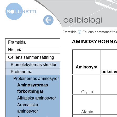
Framsida
Cellens sammansättn
AMINOSYRORNA
Framsida
Historia
Cellens sammansättning
Biomolekylernas struktur
Aminosyra
bokstav
Proteinerna
Proteinernas aminosyror
Aminosyrornas
förkortningar
Glycin
Alifatiska aminosyror
Aromatiska
aminosyror
Alanin