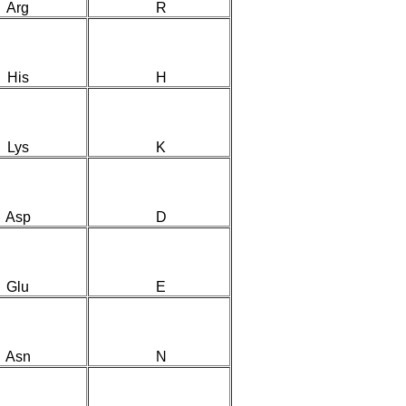
Arg
R
His
H
Lys
K
Asp
D
Glu
E
Asn
N