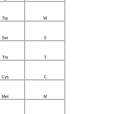
Trp
W
Ser
S
Thr
T
Cys
C
Met
M