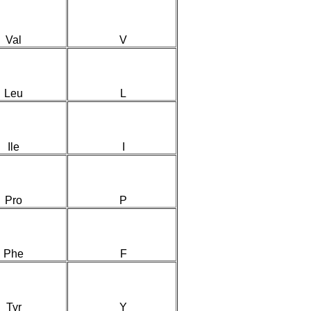
Val
V
Leu
L
Ile
I
Pro
P
Phe
F
Tyr
Y