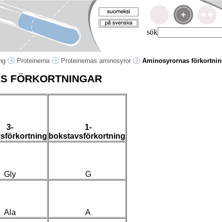
sök
ing
Proteinerna
Proteinernas aminosyror
Aminosyrornas förkortnin
S FÖRKORTNINGAR
3-
1-
sförkortning
bokstavsförkortning
Gly
G
Ala
A