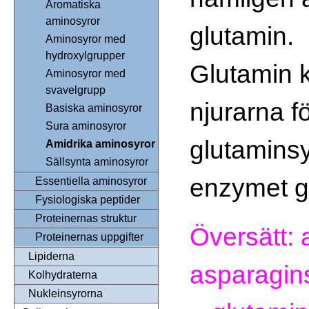
Aromatiska
aminosyror
glutamin.
Aminosyror med
hydroxylgrupper
Glutamin k
Aminosyror med
svavelgrupp
njurarna fö
Basiska aminosyror
Sura aminosyror
glutamins
Amidrika aminosyror
Sällsynta aminosyror
enzymet g
Essentiella aminosyror
Fysiologiska peptider
Proteinernas struktur
Översätt: 
Proteinernas uppgifter
Lipiderna
asparagins
Kolhydraterna
Nukleinsyrorna