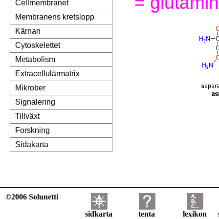
= glutamin
Cellmembranet
Membranens kretslopp
Kärnan
Cytoskelettet
Metabolism
Extracellulärmatrix
Mikrober
Signalering
Tillväxt
Forskning
Sidakarta
©2006 Solunetti
sidkarta
tenta
lexikon