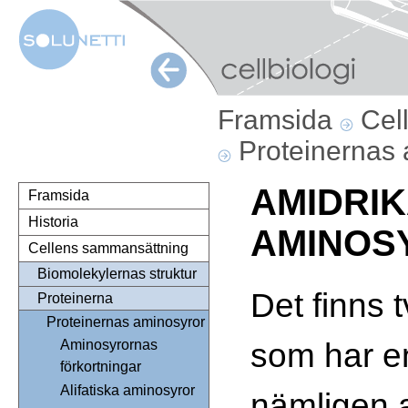
Framsida
Cel
Proteinernas
AMIDRI
Framsida
Historia
AMINOS
Cellens sammansättning
Biomolekylernas struktur
Det finns 
Proteinerna
Proteinernas aminosyror
som har e
Aminosyrornas
förkortningar
Alifatiska aminosyror
nämligen 