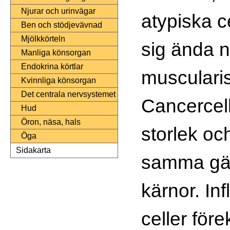
Njurar och urinvägar
atypiska c
Ben och stödjevävnad
Mjölkkörteln
sig ända ne
Manliga könsorgan
Endokrina körtlar
muscularis
Kvinnliga könsorgan
Det centrala nervsystemet
Cancercell
Hud
Öron, näsa, hals
storlek oc
Öga
Sidakarta
samma gäl
kärnor. In
celler fö