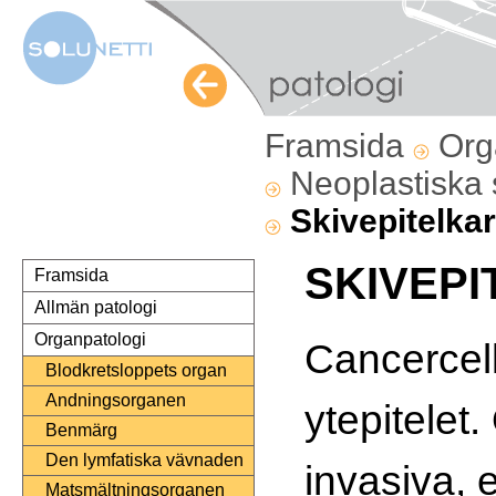
Framsida
Org
Neoplastiska
Skivepitelka
SKIVEP
Framsida
Allmän patologi
Organpatologi
Cancercell
Blodkretsloppets organ
Andningsorganen
ytepitelet.
Benmärg
Den lymfatiska vävnaden
invasiva, e
Matsmältningsorganen