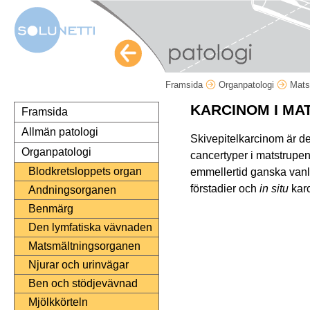
Framsida
Organpatologi
Mats
KARCINOM I MA
Framsida
Allmän patologi
Skivepitelkarcinom är d
Organpatologi
cancertyper i matstrupen
Blodkretsloppets organ
emmellertid ganska vanli
förstadier och
in situ
karc
Andningsorganen
Benmärg
Den lymfatiska vävnaden
Matsmältningsorganen
Njurar och urinvägar
Ben och stödjevävnad
Mjölkkörteln