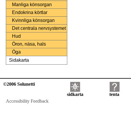
Manliga könsorgan
Endokrina körtlar
Kvinnliga könsorgan
Det centrala nervsystemet
Hud
Öron, näsa, hals
Öga
Sidakarta
©2006 Solunetti
sidkarta
tenta
Accessibility Feedback