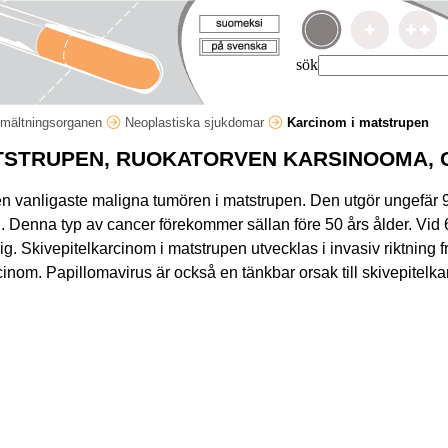
sök
mältningsorganen
Neoplastiska sjukdomar
Karcinom i matstrupen
TSTRUPEN, RUOKATORVEN KARSINOOMA,
en vanligaste maligna tumören i matstrupen. Den utgör ungefär 
. Denna typ av cancer förekommer sällan före 50 års ålder. Vid 
g. Skivepitelkarcinom i matstrupen utvecklas i invasiv riktning f
inom. Papillomavirus är också en tänkbar orsak till skivepitelk