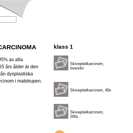
 CARCINOMA
klass 1
95% av alla
Skivepitelkarcinom,
65 års ålder är den
översikt
rån dysplastiska
arcinom i matstrupen.
Skivepitelkarcinom, 40x
Skivepitelkarcinom,
200x