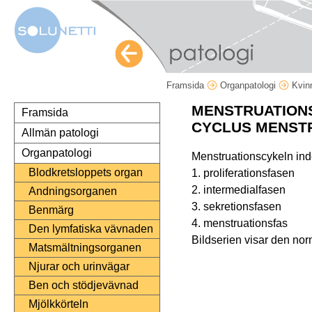
Framsida
Organpatologi
Kvin
MENSTRUATIONS
Framsida
CYCLUS MENST
Allmän patologi
Organpatologi
Menstruationscykeln indel
Blodkretsloppets organ
1. proliferationsfasen
2. intermedialfasen
Andningsorganen
3. sekretionsfasen
Benmärg
4. menstruationsfas
Den lymfatiska vävnaden
Bildserien visar den nor
Matsmältningsorganen
Njurar och urinvägar
Ben och stödjevävnad
Mjölkkörteln