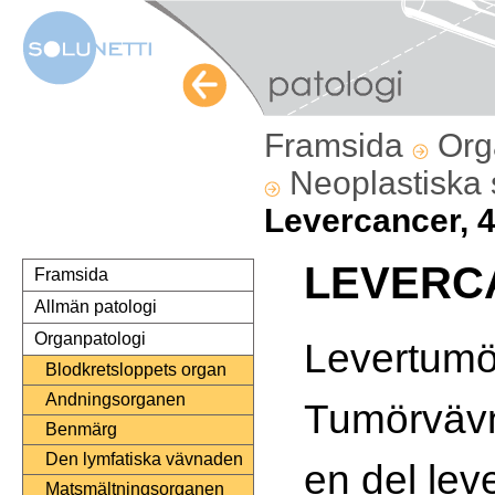
Framsida
Org
Neoplastiska
Levercancer, 
LEVERC
Framsida
Allmän patologi
Organpatologi
Levertumö
Blodkretsloppets organ
Andningsorganen
Tumörvävna
Benmärg
Den lymfatiska vävnaden
en del lev
Matsmältningsorganen