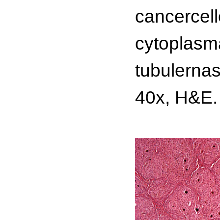
cancercel
cytoplasm
tubulernas 
40x, H&E.