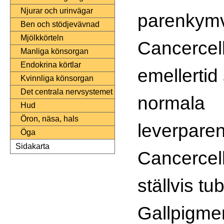
Njurar och urinvägar
parenkym
Ben och stödjevävnad
Mjölkkörteln
Cancercel
Manliga könsorgan
Endokrina körtlar
emellertid
Kvinnliga könsorgan
Det centrala nervsystemet
normala
Hud
Öron, näsa, hals
leverparen
Öga
Sidakarta
Cancercell
ställvis tu
Gallpigmen