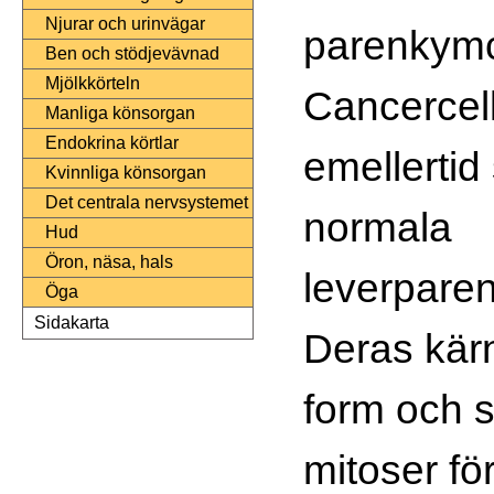
Njurar och urinvägar
parenkymc
Ben och stödjevävnad
Mjölkkörteln
Cancercel
Manliga könsorgan
Endokrina körtlar
emellertid
Kvinnliga könsorgan
Det centrala nervsystemet
normala
Hud
Öron, näsa, hals
leverpare
Öga
Sidakarta
Deras kärn
form och s
mitoser f