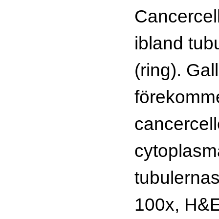
Cancercell
ibland tub
(ring). Ga
förekomme
cancercel
cytoplasm
tubulernas 
100x, H&E