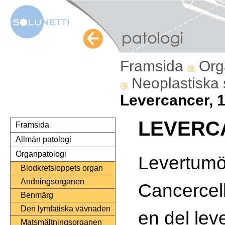
Framsida
Org
Neoplastiska
Levercancer, 
LEVERC
Framsida
Allmän patologi
Organpatologi
Levertumö
Blodkretsloppets organ
Andningsorganen
Cancercelle
Benmärg
Den lymfatiska vävnaden
en del lev
Matsmältningsorganen