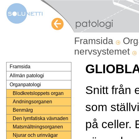
Framsida
Org
nervsystemet
GLIOBL
Framsida
Allmän patologi
Organpatologi
Snitt från
Blodkretsloppets organ
Andningsorganen
som ställv
Benmärg
Den lymfatiska vävnaden
på celler.
Matsmältningsorganen
Njurar och urinvägar