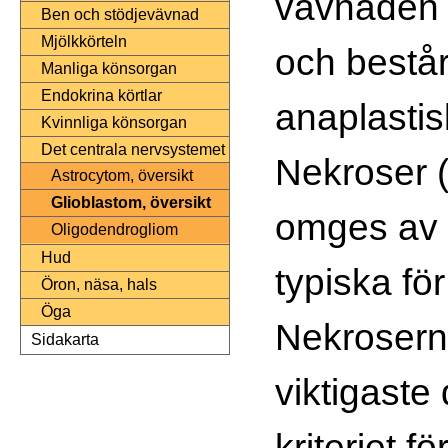
vävnaden 
Ben och stödjevävnad
Mjölkkörteln
och bestå
Manliga könsorgan
Endokrina körtlar
anaplastis
Kvinnliga könsorgan
Det centrala nervsystemet
Nekroser (
Astrocytom, översikt
Glioblastom, översikt
omges av 
Oligodendrogliom
Hud
typiska fö
Öron, näsa, hals
Öga
Nekroserna
Sidakarta
viktigaste
kriteriet f