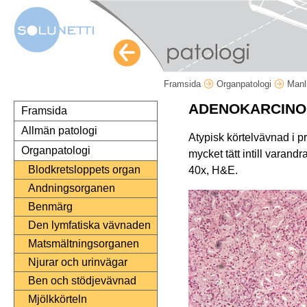
Framsida
Organpatologi
Manl
ADENOKARCINOM
Framsida
Allmän patologi
Atypisk körtelvävnad i p
Organpatologi
mycket tätt intill varand
Blodkretsloppets organ
40x, H&E.
Andningsorganen
Benmärg
Den lymfatiska vävnaden
Matsmältningsorganen
Njurar och urinvägar
Ben och stödjevävnad
Mjölkkörteln