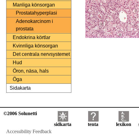
Manliga könsorgan
Prostatahyperplasi
Adenokarcinom i
prostata
Endokrina körtlar
Kvinnliga könsorgan
Det centrala nervsystemet
Hud
Öron, näsa, hals
Öga
Sidakarta
©2006 Solunetti
sidkarta
tenta
lexikon
Accessibility Feedback