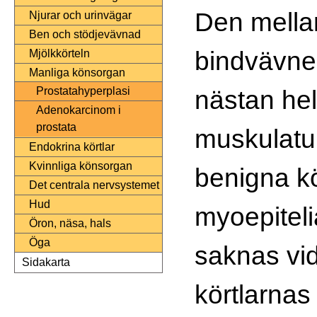
Den mella
Njurar och urinvägar
Ben och stödjevävnad
bindvävne
Mjölkkörteln
Manliga könsorgan
nästan helt
Prostatahyperplasi
Adenokarcinom i
prostata
muskulatu
Endokrina körtlar
Kvinnliga könsorgan
benigna kö
Det centrala nervsystemet
Hud
myoepiteli
Öron, näsa, hals
Öga
saknas vi
Sidakarta
körtlarnas 