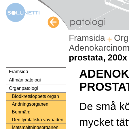
Framsida
Org
Adenokarcinom 
prostata, 200x
ADENOK
Framsida
Allmän patologi
PROSTA
Organpatologi
Blodkretsloppets organ
De små kör
Andningsorganen
Benmärg
mycket tätt
Den lymfatiska vävnaden
Matsmältningsorganen