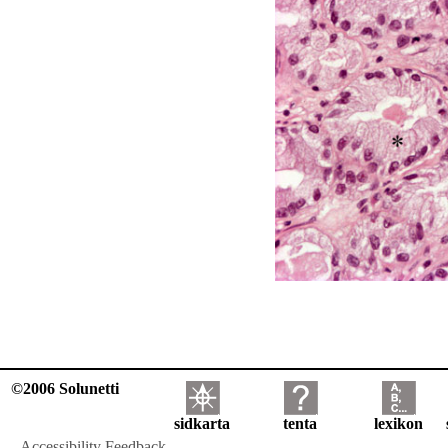
©2006 Solunetti
sidkarta
tenta
lexikon
Accessibility Feedback