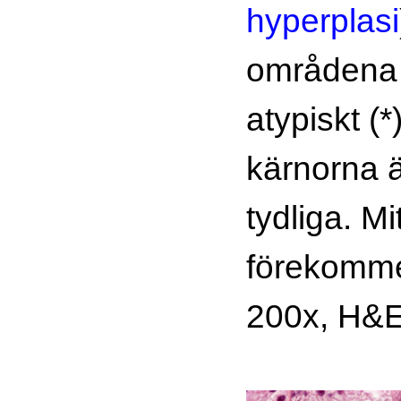
hyperplasi
områdena ä
atypiskt (*
kärnorna 
tydliga. Mi
förekomme
200x, H&E