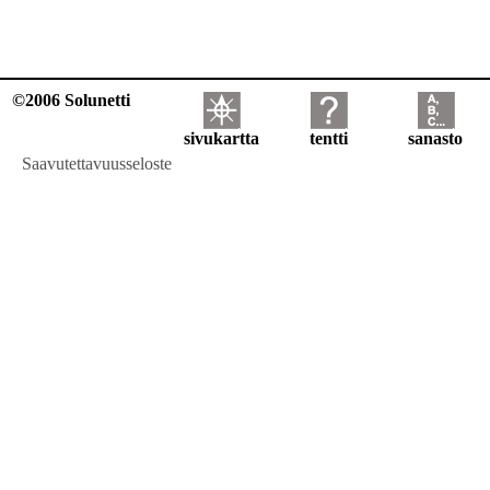
©2006 Solunetti
sivukartta
tentti
sanasto
Saavutettavuusseloste