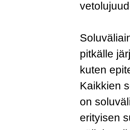
vetolujuud
Soluväliain
pitkälle jä
kuten epite
Kaikkien s
on soluväl
erityisen 