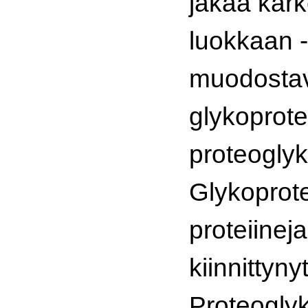
jakaa kar
luokkaan -
muodostava
glykoprotei
proteoglyk
Glykoprote
proteiineja
kiinnittyny
Proteogly