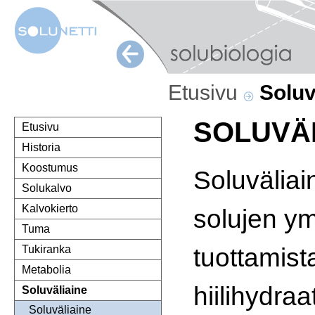
Etusivu
Soluv
SOLUVÄ
Etusivu
Historia
Koostumus
Soluväliai
Solukalvo
Kalvokierto
solujen ym
Tuma
tuottamista
Tukiranka
Metabolia
hiilihydraa
Soluväliaine
Soluväliaine