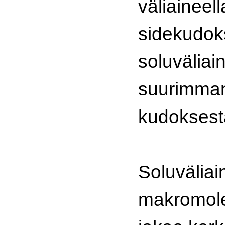
väliaineel
sidekudok
soluvälia
suurimma
kudoksest
Soluvälia
makromole