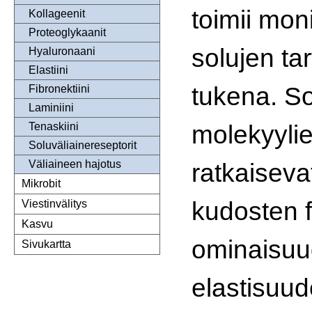
toimii monis
Kollageenit
Proteoglykaanit
solujen ta
Hyaluronaani
Elastiini
tukena. So
Fibronektiini
Laminiini
molekyyli
Tenaskiini
Soluväliainereseptorit
ratkaisev
Väliaineen hajotus
Mikrobit
kudosten f
Viestinvälitys
Kasvu
ominaisuu
Sivukartta
elastisuud