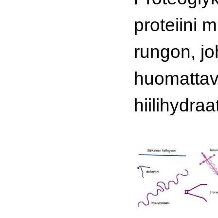
proteiini 
rungon, jo
huomattav
hiilihydraat