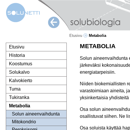
Etusivu
Metabolia
METABOLIA
Etusivu
Historia
Solun aineenvaihdunta el
Koostumus
järkeväksi kokonaisuudek
energiatarpeisiin.
Solukalvo
Kalvokierto
Niiden biokemiallisten r
Tuma
varastoimiaan aineita, j
Tukiranka
yksinkertaisia yhdistei
Metabolia
Osa solun aineenvaihdun
Solun aineenvaihdunta
osallistuvat siihen. Ne 
Mitokondrio
Osa soluista käyttää ha
Peroksisomi