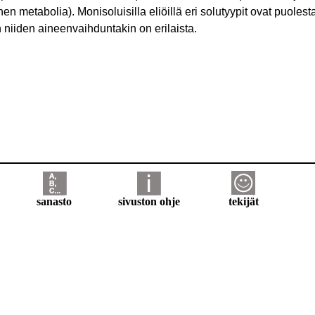
n metabolia). Monisoluisilla eliöillä eri solutyypit ovat puolest
oin niiden aineenvaihduntakin on erilaista.
sanasto
sivuston ohje
tekijät