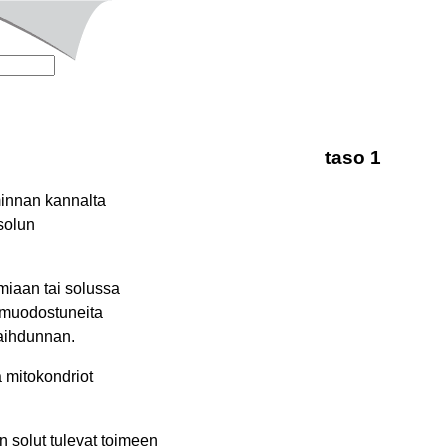
taso 1
minnan kannalta
solun
amiaan tai solussa
a muodostuneita
vaihdunnan.
 mitokondriot
 solut tulevat toimeen