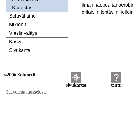
ilman happea (anaerobine
Kloroplasti
erilaisiin tehtäviin, joll
Soluväliaine
Mikrobit
Viestinvälitys
Kasvu
Sivukartta
©2006 Solunetti
sivukartta
tentti
Saavutettavuusseloste