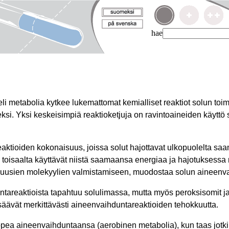
hae
i metabolia kytkee lukemattomat kemialliset reaktiot solun toi
si. Yksi keskeisimpiä reaktioketjuja on ravintoaineiden käyttö 
eaktioiden kokonaisuus, joissa solut hajottavat ulkopuolelta sa
a toisaalta käyttävät niistä saamaansa energiaa ja hajotuksess
tä uusien molekyylien valmistamiseen, muodostaa solun aineen
tareaktioista tapahtuu solulimassa, mutta myös peroksisomit ja
lisäävät merkittävästi aineenvaihduntareaktioiden tehokkuutta.
ppea aineenvaihduntaansa (aerobinen metabolia), kun taas jotkin