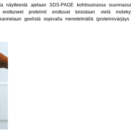
 näytteestä ajetaan SDS-PAGE kohtisuorassa suunnassa, j
erottuneet proteiinit erottuvat toisistaan vielä molek
kannetaan geelistä sopivalla menetelmällä (proteiinivärjäys