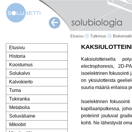
Etusivu
Tutkimus
Biokemiall
KAKSIULOTTEIN
Etusivu
Historia
Kaksiulotteisella pol
Koostumus
electrophoresis, 2D-P
isoelektrinen fokusoint
Solukalvo
on yksiulotteista geeli
Kalvokierto
suuria määriä erilaisia pr
Tuma
Tukiranka
Isoelektrinen fokusointi
Metabolia
kapillaariputkessa, joh
proteiinit joutuvat gra
Soluväliaine
kohti. Ne lähestyvät omaa
Mikrobit