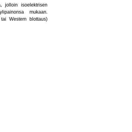
olloin isoelektrisen
yylipainonsa mukaan.
 tai Western blottaus)