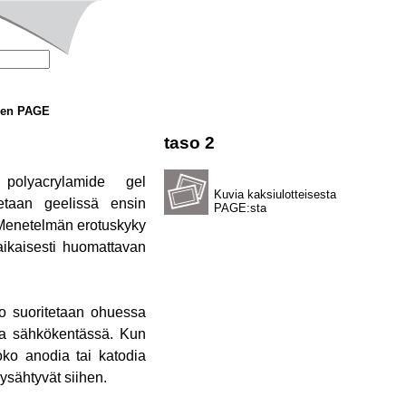
inen PAGE
taso 2
al polyacrylamide gel
Kuvia kaksiulotteisesta
etaan geelissä ensin
PAGE:sta
. Menetelmän erotuskyky
naikaisesti huomattavan
Ajo suoritetaan ohuessa
lla sähkökentässä. Kun
joko anodia tai katodia
pysähtyvät siihen.