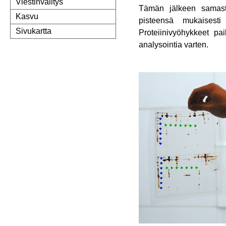
Viestinvälitys
Tämän jälkeen samasta
Kasvu
pisteensä mukaisesti 
Sivukartta
Proteiinivyöhykkeet pai
analysointia varten.