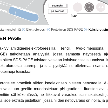
hae
isia menetelmiä
Elektroforeesi
Proteiinien SDS-PAGE
Kaksiulotte
EN PAGE
yakryyliamidigeelielektroforeesilla (engl. two-dimension
AGE) tarkoitetaan analyysiä, jossa samasta näytteestä aj
i ja sitten SDS-PAGE toisiaan vastaan kohtisuorissa suunnissa
elektroforeesia parempi, ja sillä pystytään erottelemaan sama
oteiineja toisistaan.
 erottelee proteiinit niiden isoelektrisen pisteen perusteella. 
on valettuun geeliin muodostetaan pH gradientti liuosten avu
dienttiin sähkökentässä, ne liikkuvat varauksensa mukaisesti 
 isoelektristä pistettään, jossa niiden nettovaraus on nolla, ja 