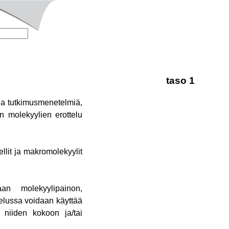
taso 1
sia tutkimusmenetelmiä,
en molekyylien erottelu
llit ja makromolekyylit
aan molekyylipainon,
telussa voidaan käyttää
 niiden kokoon ja/tai