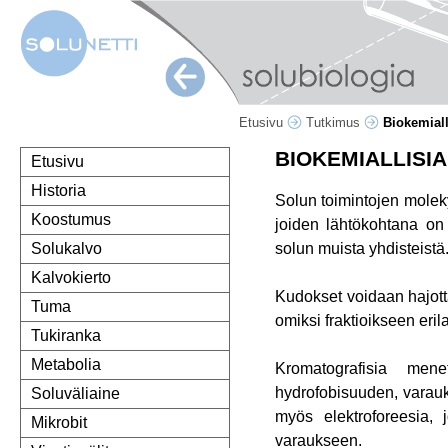
Etusivu
Tutkimus
Biokemial
BIOKEMIALLISI
Etusivu
Historia
Solun toimintojen molek
Koostumus
joiden lähtökohtana on 
solun muista yhdisteistä
Solukalvo
Kalvokierto
Kudokset voidaan hajotta
Tuma
omiksi fraktioikseen eril
Tukiranka
Metabolia
Kromatografisia mene
hydrofobisuuden, varauks
Soluväliaine
myös elektroforeesia, 
Mikrobit
varaukseen.