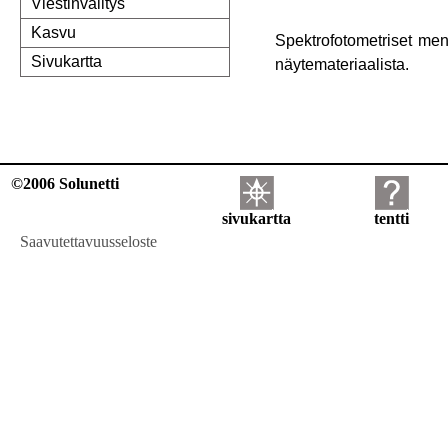
Viestinvälitys
Kasvu
Spektrofotometriset men
Sivukartta
näytemateriaalista.
©2006 Solunetti
sivukartta
tentti
Saavutettavuusseloste