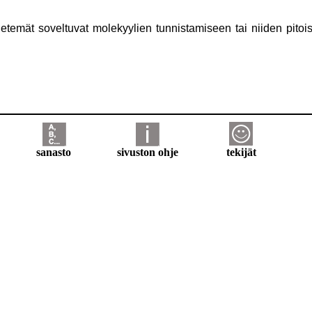
etemät soveltuvat molekyylien tunnistamiseen tai niiden pito
sanasto
sivuston ohje
tekijät