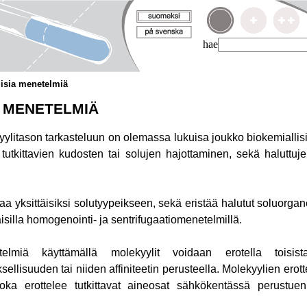
hae
lisia menetelmiä
A MENETELMIÄ
yylitason tarkasteluun on olemassa lukuisa joukko biokemialli
tutkittavien kudosten tai solujen hajottaminen, sekä haluttuj
.
a yksittäisiksi solutyypeikseen, sekä eristää halutut soluorgane
aisilla homogenointi- ja sentrifugaatiomenetelmillä.
telmiä käyttämällä molekyylit voidaan erotella toisist
ellisuuden tai niiden affiniteetin perusteella. Molekyylien erot
joka erottelee tutkittavat aineosat sähkökentässä perustuen