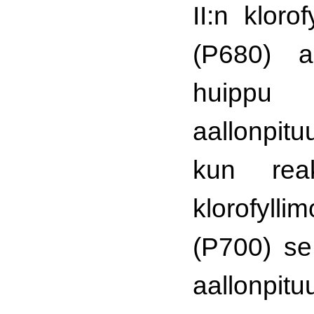
II:n klorof
(P680) ab
huipp
aallonpit
kun reak
klorofyllim
(P700) se
aallonpit