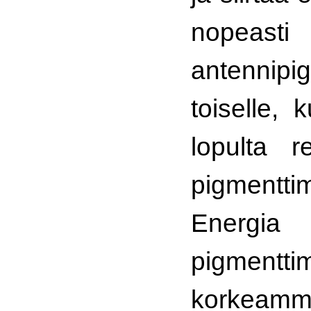
nopeasti
antennipig
toiselle,
lopulta r
pigmenttim
Energi
pigmenttim
korkeamm