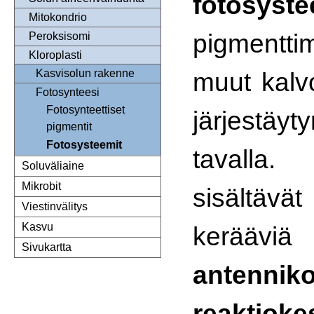
fotosyste
Mitokondrio
pigmentt
Peroksisomi
Kloroplasti
muut kalv
Kasvisolun rakenne
Fotosynteesi
Fotosynteettiset
järjestäy
pigmentit
Fotosysteemit
tavalla.
Soluväliaine
Mikrobit
sisältäv
Viestinvälitys
Kasvu
kerääviä
Sivukartta
antennik
reaktiok