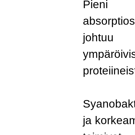
Pie
absorptios
johtuu 
ympäröivi
proteiineis
Syanobakte
ja korkea