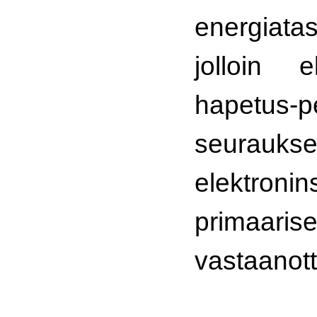
energiatas
jolloin e
hapetus-pe
seurauks
elektronins
primaaris
vastaanott