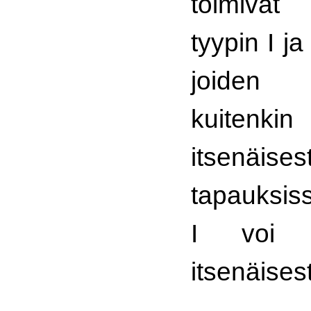
toimivat
tyypin I ja
joiden 
kuitenk
itsenäis
tapauksis
I voi 
itsenäises