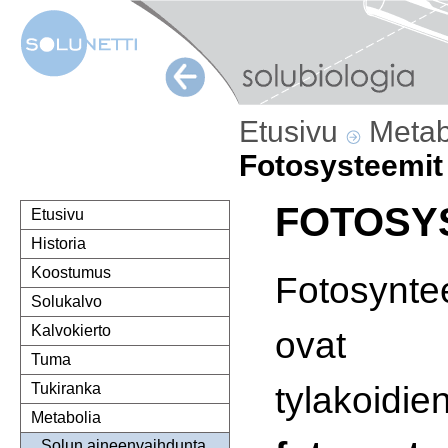
Etusivu
Metab
Fotosysteemit
FOTOSY
Etusivu
Historia
Koostumus
Fotosyntee
Solukalvo
Kalvokierto
ovat jä
Tuma
tylakoidi
Tukiranka
Metabolia
Solun aineenvaihdunta