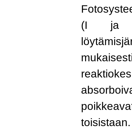
Fotosyste
(I ja 
löytämisjä
mukaise
reaktiok
absorboiv
poikke
toisistaa