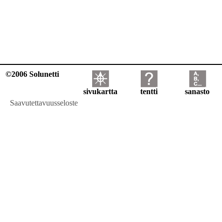
©2006 Solunetti
sivukartta
tentti
sanasto
Saavutettavuusseloste