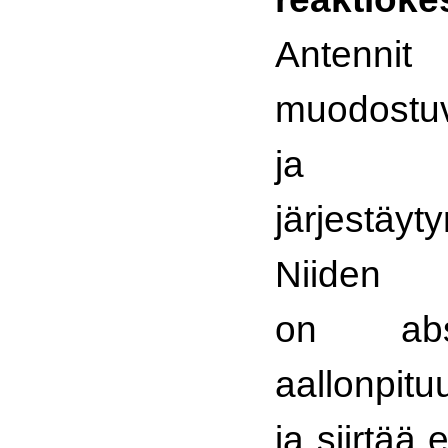
Antennit
muodostuv
ja kalv
järjestäyt
Niiden
on abs
aallonpitu
ja siirtää 