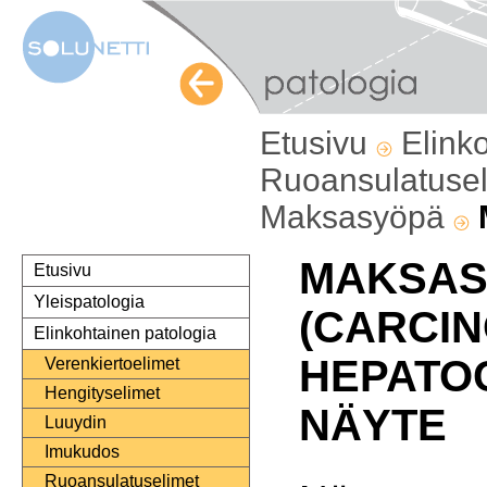
Etusivu
Elink
Ruoansulatuse
Maksasyöpä
MAKSAS
Etusivu
Yleispatologia
(CARCI
Elinkohtainen patologia
HEPATO
Verenkiertoelimet
Hengityselimet
NÄYTE
Luuydin
Imukudos
Ruoansulatuselimet