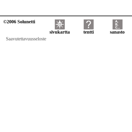
©2006 Solunetti
sivukartta
tentti
sanasto
Saavutettavuusseloste