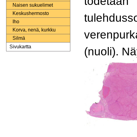
todetaan
Naisen sukuelimet
Keskushermosto
tulehduss
Iho
Korva, nenä, kurkku
verenpur
Silmä
Sivukartta
(nuoli). N