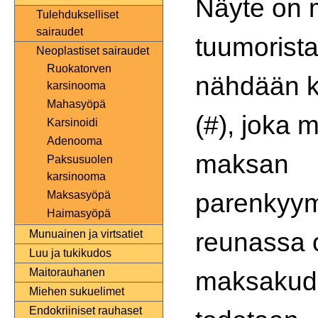
Näyte on
Tulehdukselliset
sairaudet
tuumorist
Neoplastiset sairaudet
Ruokatorven
nähdään k
karsinooma
Mahasyöpä
(#), joka 
Karsinoidi
Adenooma
maksan
Paksusuolen
karsinooma
parenkyym
Maksasyöpä
Haimasyöpä
reunassa o
Munuainen ja virtsatiet
Luu ja tukikudos
maksakudo
Maitorauhanen
Miehen sukuelimet
Endokriiniset rauhaset