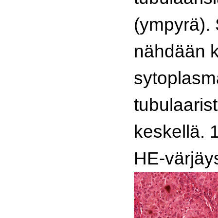
(ympyrä).
nähdään k
sytoplasm
tubulaaris
keskellä.
HE-värjäy