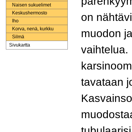
parenkyymi
Naisen sukuelimet
Keskushermosto
on nähtäv
Iho
Korva, nenä, kurkku
muodon ja
Silmä
Sivukartta
vaihtelua.
karsinoom
tavataan j
Kasvainso
muodostaa 
tubulaaris