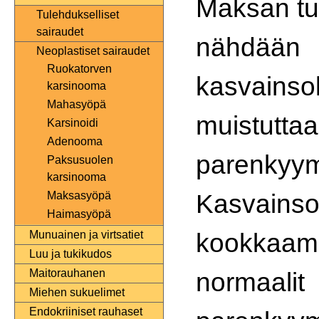
Maksan tu
Tulehdukselliset
sairaudet
nähdään
Neoplastiset sairaudet
Ruokatorven
kasvainso
karsinooma
Mahasyöpä
muistutta
Karsinoidi
Adenooma
parenkyym
Paksusuolen
karsinooma
Kasvainsol
Maksasyöpä
Haimasyöpä
kookkaamp
Munuainen ja virtsatiet
Luu ja tukikudos
normaalit
Maitorauhanen
Miehen sukuelimet
Endokriiniset rauhaset