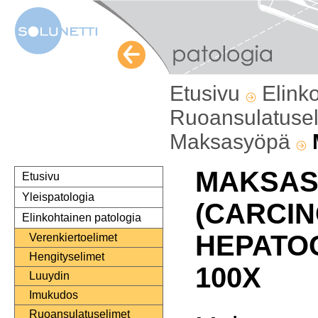
Etusivu
Elink
Ruoansulatuse
Maksasyöpä
MAKSAS
Etusivu
Yleispatologia
(CARCI
Elinkohtainen patologia
HEPATO
Verenkiertoelimet
Hengityselimet
100X
Luuydin
Imukudos
Ruoansulatuselimet