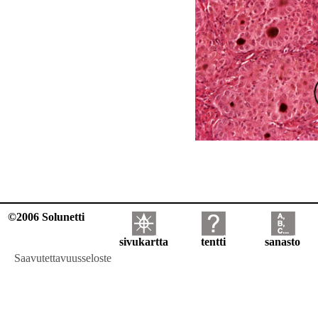
©2006 Solunetti
sivukartta
tentti
sanasto
Saavutettavuusseloste