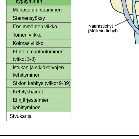
kypsyminen
Munasolun irtoaminen
Siemensyöksy
Ensimmäinen viikko
Toinen viikko
Kolmas viikko
Elinten muotoutuminen
(viikot 3-8)
Istukan ja sikiökalvojen
kehittyminen
Sikiön kehitys (viikot 9-39)
Kehityshäiriöt
Elinjärjestelmien
kehittyminen
Sivukartta