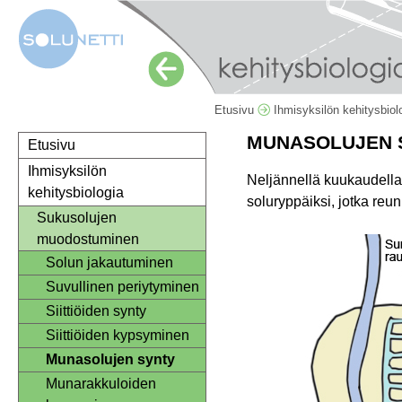
Etusivu
Ihmisyksilön kehitysbio
MUNASOLUJEN 
Etusivu
Ihmisyksilön
Neljännellä kuukaudella
kehitysbiologia
soluryppäiksi, jotka reu
Sukusolujen
muodostuminen
Solun jakautuminen
Suvullinen periytyminen
Siittiöiden synty
Siittiöiden kypsyminen
Munasolujen synty
Munarakkuloiden