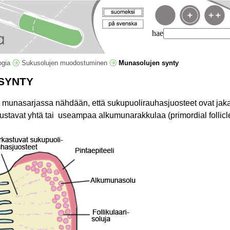
hae
logia
Sukusolujen muodostuminen
Munasolujen synty
SYNTY
 munasarjassa nähdään, että sukupuolirauhasjuosteet ovat jakaa
nustavat yhtä tai useampaa alkumunarakkulaa (primordial follicle